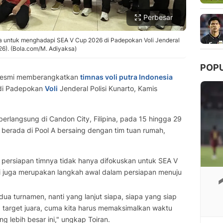
Perbesar
ia untuk menghadapi SEA V Cup 2026 di Padepokan Voli Jenderal
26). (Bola.com/M. Adiyaksa)
POP
resmi memberangkatkan
timnas voli putra Indonesia
i Padepokan
Voli
Jenderal Polisi Kunarto, Kamis
rlangsung di Candon City, Filipina, pada 15 hingga 29
a berada di Pool A bersaing dengan tim tuan rumah,
 persiapan timnya tidak hanya difokuskan untuk SEA V
 juga merupakan langkah awal dalam persiapan menuju
dua turnamen, nanti yang lanjut siapa, siapa yang siap
p target juara, cuma kita harus memaksimalkan waktu
 lebih besar ini," ungkap Toiran.