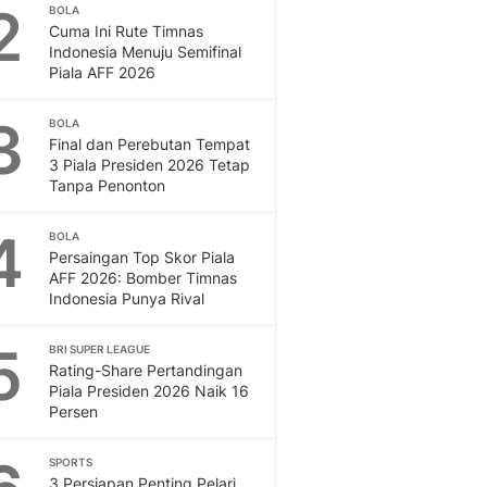
Sport
2
BOLA
Berita Bola Terkini, Ja
Cuma Ini Rute Timnas
Indonesia Menuju Semifinal
Klasemen, Hasil Liga
Piala AFF 2026
3
BOLA
Final dan Perebutan Tempat
3 Piala Presiden 2026 Tetap
Tanpa Penonton
4
BOLA
Persaingan Top Skor Piala
AFF 2026: Bomber Timnas
Indonesia Punya Rival
5
BRI SUPER LEAGUE
Rating-Share Pertandingan
Piala Presiden 2026 Naik 16
Persen
SPORTS
3 Persiapan Penting Pelari