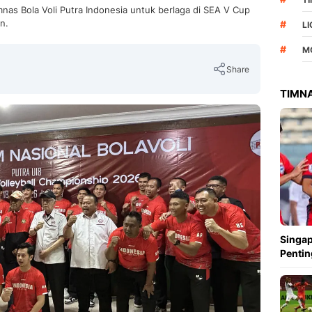
s Bola Voli Putra Indonesia untuk berlaga di SEA V Cup
n.
#
L
#
M
Share
TIMNA
Copy Link
Singap
Pentin