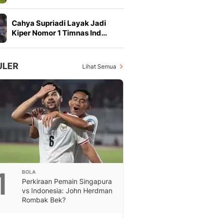
Feeds
Feeds Liputan6: Kumpul
Cahya Supriadi Layak Jadi
Terbaru Harian
Kiper Nomor 1 Timnas Ind…
Otosia
Otosia
Spotlight
ULER
Lihat Semua
Berita Terkini, Kabar Te
Dan Dunia - Liputan6.
English
Exploring Knowledge, T
En.Liputan6.com
Disabilitas
Disabilitas Berita Terkini
Harian, Berita Terbaru,
Berita
1
BOLA
Berita Hari Ini Politik,
Perkiraan Pemain Singapura
Health
vs Indonesia: John Herdman
Kabar Berita Terbaru D
Rombak Bek?
Diet, Herbal Terbaik