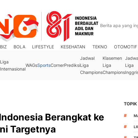
BIZ
BOLA
LIFESTYLE
KESEHATAN
TEKNO
OTOMOTIF
Jadwal
Klasemen
Jadwa
Liga
WAGs
Sports
Corner
Prediksi
Liga
Liga
Liga
Internasional
Champions
Champions
Inggri
TOPIK
 Indonesia Berangkat ke
#
M
ni Targetnya
#
LI
#
T