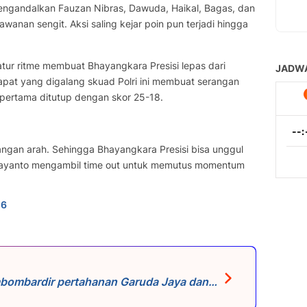
 mengandalkan Fauzan Nibras, Dawuda, Haikal, Bagas, dan
anan sengit. Aksi saling kejar poin pun terjadi hingga
r ritme membuat Bhayangkara Presisi lepas dari
apat yang digalang skuad Polri ini membuat serangan
ertama ditutup dengan skor 25-18.​​
langan arah. Sehingga Bhayangkara Presisi bisa unggul
idayanto mengambil time out untuk memutus momentum
n6
mbombardir pertahanan Garuda Jaya dan
lanjut hingga skor 16-6. Hingga akhirnya
Bhayangkara Presisi menutup set ini