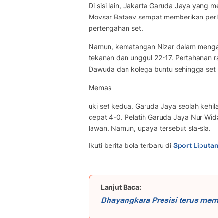
​Di sisi lain, Jakarta Garuda Jaya yang
Movsar Bataev sempat memberikan perlaw
pertengahan set.
Namun, kematangan Nizar dalam mengatu
tekanan dan unggul 22-17. Pertahanan r
Dawuda dan kolega buntu sehingga set p
Memas
uki set kedua, Garuda Jaya seolah kehi
cepat 4-0. Pelatih Garuda Jaya Nur W
lawan. Namun, upaya tersebut sia-sia.
Ikuti berita bola terbaru di
Sport Liputa
Lanjut Baca:
​Bhayangkara Presisi terus me
unggul 8-0. Dominasi terus ber
spike-spike keras dari pemain 