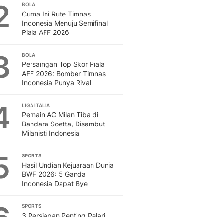
Sport
2
BOLA
Berita Bola Terkini, Ja
Cuma Ini Rute Timnas
Indonesia Menuju Semifinal
Klasemen, Hasil Liga
Piala AFF 2026
3
BOLA
Persaingan Top Skor Piala
AFF 2026: Bomber Timnas
Indonesia Punya Rival
4
LIGA ITALIA
Pemain AC Milan Tiba di
Bandara Soetta, Disambut
Milanisti Indonesia
5
SPORTS
Hasil Undian Kejuaraan Dunia
BWF 2026: 5 Ganda
Indonesia Dapat Bye
SPORTS
3 Persiapan Penting Pelari