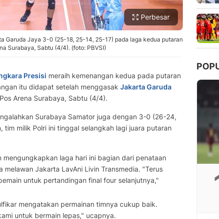
Perbesar
a Garuda Jaya 3-0 (25-18, 25-14, 25-17) pada laga kedua putaran
na Surabaya, Sabtu (4/4). (foto: PBVSI)
POP
ngkara Presisi
meraih kemenangan kedua pada putaran
ngan itu didapat setelah menggasak
Jakarta Garuda
Pos Arena Surabaya, Sabtu (4/4).
mengalahkan Surabaya Samator juga dengan 3-0 (26-24,
m milik Polri ini tinggal selangkah lagi juara putaran
an mengungkapkan laga hari ini bagian dari penataan
a melawan Jakarta LavAni Livin Transmedia. "Terus
emain untuk pertandingan final four selanjutnya,"
ulfikar mengatakan permainan timnya cukup baik.
kami untuk bermain lepas," ucapnya.