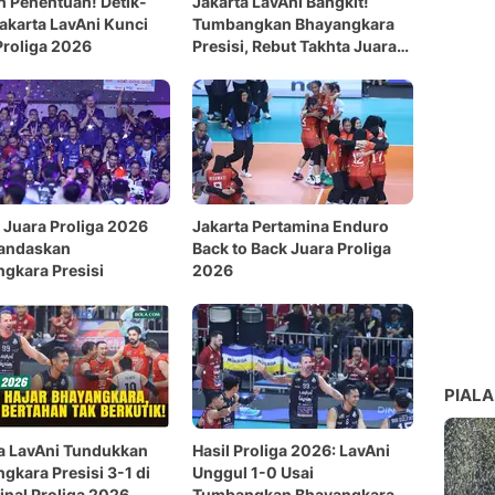
 Penentuan! Detik-
Jakarta LavAni Bangkit!
Jakarta LavAni Kunci
Tumbangkan Bhayangkara
Proliga 2026
Presisi, Rebut Takhta Juara
Proliga 2026
 Juara Proliga 2026
Jakarta Pertamina Enduro
Kandaskan
Back to Back Juara Proliga
gkara Presisi
2026
PIALA
a LavAni Tundukkan
Hasil Proliga 2026: LavAni
gkara Presisi 3-1 di
Unggul 1-0 Usai
Final Proliga 2026
Tumbangkan Bhayangkara