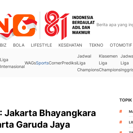
BIZ
BOLA
LIFESTYLE
KESEHATAN
TEKNO
OTOMOTIF
Jadwal
Klasemen
Jadwa
Liga
WAGs
Sports
Corner
Prediksi
Liga
Liga
Liga
Internasional
Champions
Champions
Inggri
TOPIK
6: Jakarta Bhayangkara
#
M
arta Garuda Jaya
#
LI
#
T