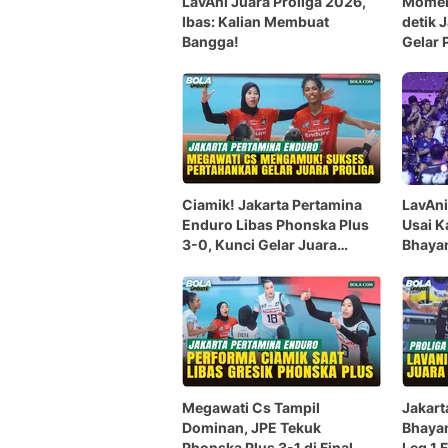
LavAni Juara Proliga 2026,
Momen
Ibas: Kalian Membuat
detik 
Bangga!
Gelar 
Ciamik! Jakarta Pertamina
LavAni
Enduro Libas Phonska Plus
Usai 
3-0, Kunci Gelar Juara
Bhayan
Proliga 2026
Megawati Cs Tampil
Jakart
Dominan, JPE Tekuk
Bhayan
Phonska Plus 3-1 di Final
Leg 1 