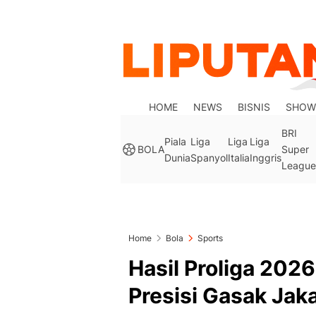
HOME
NEWS
BISNIS
SHOW
BRI
Piala
Liga
Liga
Liga
BOLA
Super
Dunia
Spanyol
Italia
Inggris
League
Home
Bola
Sports
Hasil Proliga 202
Presisi Gasak Jak