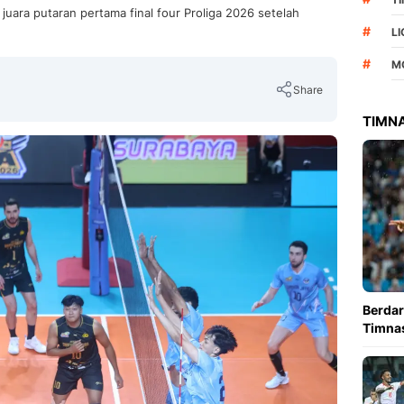
 juara putaran pertama final four Proliga 2026 setelah
#
L
#
M
Share
TIMNA
Copy Link
Berdar
Timnas