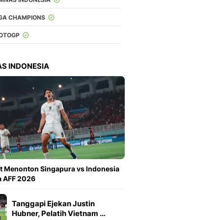
Berita Daerah Dan Peri
Terbaru
IGA CHAMPIONS
Global
Berita Internasional, Sa
OTOGP
Inspiratif, Unik, Dan M
Hot
S INDONESIA
Hot Liputan6.com Menya
Dan Terbaru
On Off
On Off Liputan6: Sinop
& Berita Bisnis Digital
Islami
Berita & Kajian Islami
Hikmah - Liputan6
Citizen6
 Menonton Singapura vs Indonesia
Berita Citizen6 - Medi
la AFF 2026
Liputan6.com
Opini
Tanggapi Ejekan Justin
Opini Liputan6: Analis
Hubner, Pelatih Vietnam …
Pandang Dan Perspekti