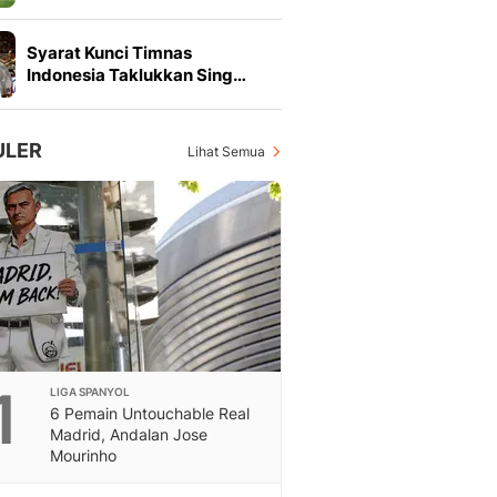
Feeds
Feeds Liputan6: Kumpul
Syarat Kunci Timnas
Terbaru Harian
Indonesia Taklukkan Sing…
Otosia
Otosia
Spotlight
ULER
Lihat Semua
Berita Terkini, Kabar Te
Dan Dunia - Liputan6.
English
Exploring Knowledge, T
En.Liputan6.com
Disabilitas
Disabilitas Berita Terkini
Harian, Berita Terbaru,
Berita
1
LIGA SPANYOL
Berita Hari Ini Politik,
6 Pemain Untouchable Real
Health
Madrid, Andalan Jose
Kabar Berita Terbaru D
Mourinho
Diet, Herbal Terbaik