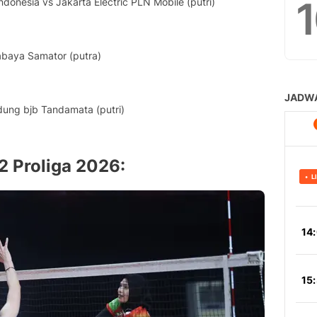
donesia vs Jakarta Electric PLN Mobile (putri)
abaya Samator (putra)
dung bjb Tandamata (putri)
2 Proliga 2026: