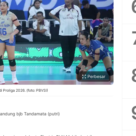
Perbesar
 Proliga 2026. (foto: PBVSI)
Bandung bjb Tandamata (putri)