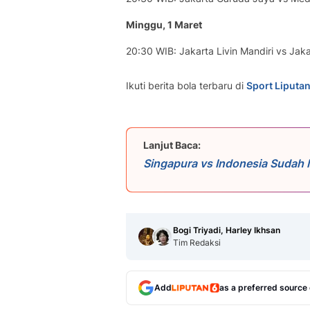
Minggu, 1 Maret
20:30 WIB: Jakarta Livin Mandiri vs Jaka
Ikuti berita bola terbaru di
Sport Liputa
Lanjut Baca:
Singapura vs Indonesia Sudah M
AFF 2026
Bogi Triyadi, Harley Ikhsan
Tim Redaksi
Add
as a preferred source