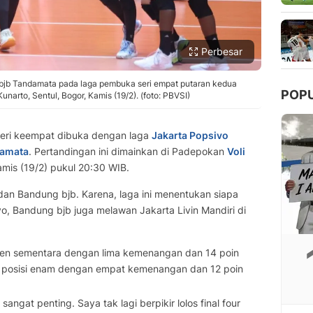
Perbesar
jb Tandamata pada laga pembuka seri empat putaran kedua
POP
unarto, Sentul, Bogor, Kamis (19/2). (foto: PBVSI)
eri keempat dibuka dengan laga
Jakarta Popsivo
damata
. Pertandingan ini dimainkan di Padepokan
Voli
Kamis (19/2) pukul 20:30 WIB.
 dan Bandung bjb. Karena, laga ini menentukan siapa
sivo, Bandung bjb juga melawan Jakarta Livin Mandiri di
semen sementara dengan lima kemenangan dan 14 poin
di posisi enam dengan empat kemenangan dan 12 poin
sangat penting. Saya tak lagi berpikir lolos final four