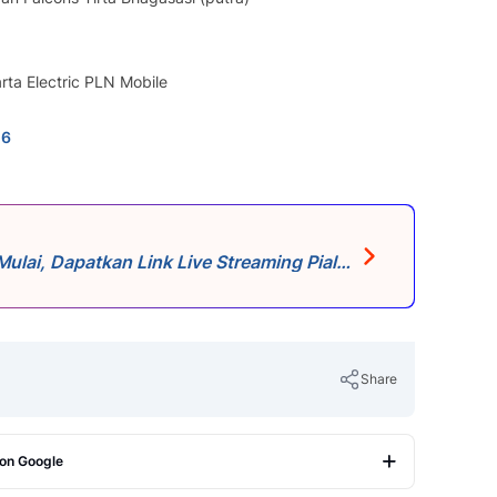
rta Electric PLN Mobile
n6
ulai, Dapatkan Link Live Streaming Piala
Share
 on Google
Copy Link