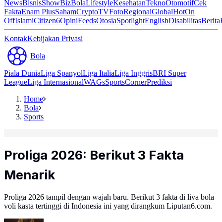
News
Bisnis
ShowBiz
Bola
Lifestyle
Kesehatan
Tekno
Otomotif
Cek
Fakta
Enam Plus
Saham
Crypto
TV
Foto
Regional
Global
Hot
On
Off
Islami
Citizen6
Opini
Feeds
Otosia
Spotlight
English
Disabilitas
Berita
Kontak
Kebijakan Privasi
Bola
Piala Dunia
Liga Spanyol
Liga Italia
Liga Inggris
BRI Super
League
Liga Internasional
WAGs
Sports
Corner
Prediksi
Home
Bola
Sports
Proliga 2026: Berikut 3 Fakta
Menarik
Proliga 2026 tampil dengan wajah baru. Berikut 3 fakta di liva bola
voli kasta tertinggi di Indonesia ini yang dirangkum Liputan6.com.