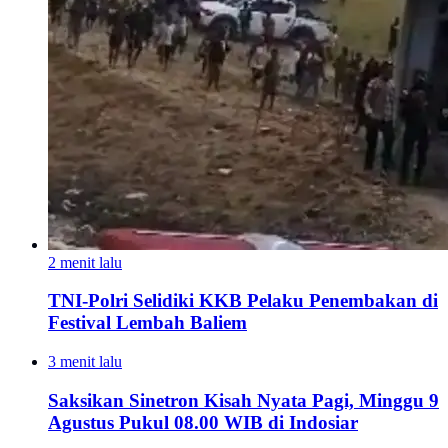
2 menit lalu
TNI-Polri Selidiki KKB Pelaku Penembakan di
Festival Lembah Baliem
3 menit lalu
Saksikan Sinetron Kisah Nyata Pagi, Minggu 9
Agustus Pukul 08.00 WIB di Indosiar