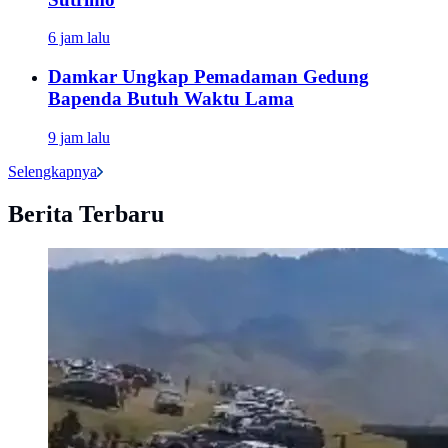
6 jam lalu
Damkar Ungkap Pemadaman Gedung
Bapenda Butuh Waktu Lama
9 jam lalu
Selengkapnya
Berita Terbaru