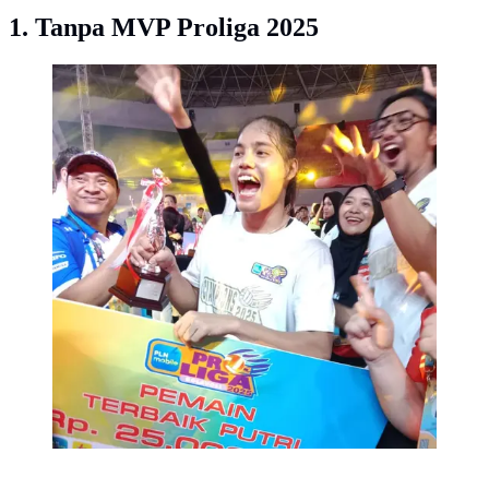
1. Tanpa MVP Proliga 2025
Junaida Santi meraih gelar Pemain Terbaik atau Most
Valuable Player (MVP) usai membawa Jakarta
Pertamina Enduro menjuarai PLN Mobile Proliga
2025. (foto: Liputan6.com/Bogi Triyadi)