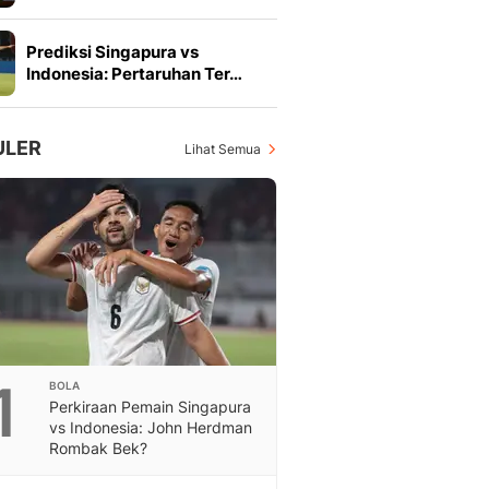
Feeds
Feeds Liputan6: Kumpul
Prediksi Singapura vs
Terbaru Harian
Indonesia: Pertaruhan Ter…
Otosia
Otosia
Spotlight
ULER
Lihat Semua
Berita Terkini, Kabar Te
Dan Dunia - Liputan6.
English
Exploring Knowledge, T
En.Liputan6.com
Disabilitas
Disabilitas Berita Terkini
Harian, Berita Terbaru,
Berita
1
BOLA
Berita Hari Ini Politik,
Perkiraan Pemain Singapura
Health
vs Indonesia: John Herdman
Kabar Berita Terbaru D
Rombak Bek?
Diet, Herbal Terbaik