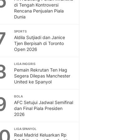
6
di Tengah Kontroversi
Rencana Penjualan Piala
Dunia
7
SPORTS
Aldila Sutjiadi dan Janice
Tjen Berpisah di Toronto
Open 2026
8
LIGA INGGRIS
Pemain Rekrutan Ten Hag
Segera Dilepas Manchester
United ke Spanyol
9
BOLA
AFC Setujui Jadwal Semifinal
dan Final Piala Presiden
2026
10
LIGA SPANYOL
Real Madrid Keluarkan Rp