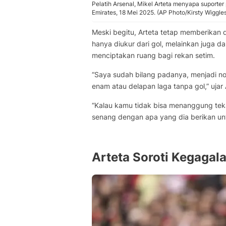
Pelatih Arsenal, Mikel Arteta menyapa suporter
Emirates, 18 Mei 2025. (AP Photo/Kirsty Wiggle
Meski begitu, Arteta tetap memberikan d
hanya diukur dari gol, melainkan juga
menciptakan ruang bagi rekan setim.
“Saya sudah bilang padanya, menjadi no
enam atau delapan laga tanpa gol,” ujar 
“Kalau kamu tidak bisa menanggung teka
senang dengan apa yang dia berikan unt
Arteta Soroti Kegagal