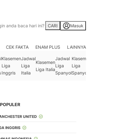
CARI
Masuk
CEK FAKTA
ENAM PLUS
LAINNYA
Saham
l
Klasemen
Jadwal
Jadwal
Klasemen
Jadwal
Klasemen
Jadwa
Berita Saham, Investas
Klasemen
Liga
Liga
Liga
Liga
Liga
Liga
Liga
Indonesia
Liga Italia
s
Inggris
Italia
Spanyol
Spanyol
Prancis
Prancis
Jerma
Crypto
Berita Crypto Hari Ini
TV
Kumpulan Video Berita
Liputan Berita Terkini
 POPULER
Foto
ANCHESTER UNITED
Galeri Photo Menarik B
Di Liputan6.com
GA INGGRIS
Regional
IMNAS INDONESIA