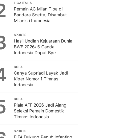
Sport
2
LIGA ITALIA
Berita Bola Terkini, Ja
Pemain AC Milan Tiba di
Bandara Soetta, Disambut
Klasemen, Hasil Liga
Milanisti Indonesia
3
SPORTS
Hasil Undian Kejuaraan Dunia
BWF 2026: 5 Ganda
Indonesia Dapat Bye
4
BOLA
Cahya Supriadi Layak Jadi
Kiper Nomor 1 Timnas
Indonesia
5
BOLA
Piala AFF 2026 Jadi Ajang
Seleksi Pemain Domestik
Timnas Indonesia
SPORTS
FIFA Dukung Penuh Infantino