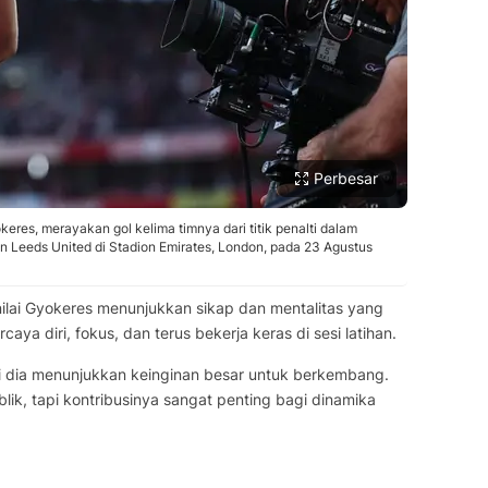
Perbesar
eres, merayakan gol kelima timnya dari titik penalti dalam
n Leeds United di Stadion Emirates, London, pada 23 Agustus
nilai Gyokeres menunjukkan sikap dan mentalitas yang
caya diri, fokus, dan terus bekerja keras di sesi latihan.
ri dia menunjukkan keinginan besar untuk berkembang.
lik, tapi kontribusinya sangat penting bagi dinamika