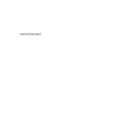
Advertisement