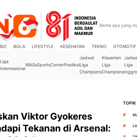
BIZ
BOLA
LIFESTYLE
KESEHATAN
TEKNO
OTOMOTIF
Jadwal
Klasemen
Jadwa
Liga
WAGs
Sports
Corner
Prediksi
Liga
Liga
Liga
Internasional
Champions
Champions
Inggri
TOPIK
skan Viktor Gyokeres
#
M
dapi Tekanan di Arsenal:
#
LI
#
T