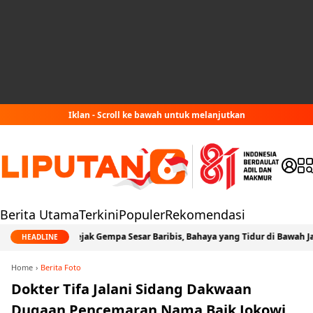
Iklan - Scroll ke bawah untuk melanjutkan
Berita Utama
Terkini
Populer
Rekomendasi
Jejak Gempa Sesar Baribis, Bahaya yang Tidur di Bawah Jabodetabe
HEADLINE
Home
Berita Foto
Dokter Tifa Jalani Sidang Dakwaan
Dugaan Pencemaran Nama Baik Jokowi