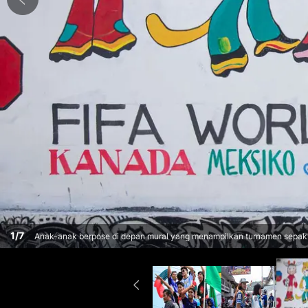
1
/
7
Anak-anak berpose di depan mural yang menampilkan turnamen sepak bo
Juni 2026. (Muhammad SALIM/AFP)