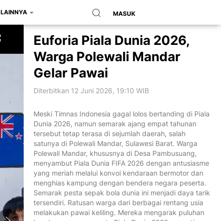
LAINNYA
MASUK
Euforia Piala Dunia 2026,
Warga Polewali Mandar
Gelar Pawai
Diterbitkan 12 Juni 2026, 19:10 WIB
Meski Timnas Indonesia gagal lolos bertanding di Piala
Dunia 2026, namun semarak ajang empat tahunan
tersebut tetap terasa di sejumlah daerah, salah
satunya di Polewali Mandar, Sulawesi Barat. Warga
Polewali Mandar, khususnya di Desa Pambusuang,
menyambut Piala Dunia FIFA 2026 dengan antusiasme
yang meriah melalui konvoi kendaraan bermotor dan
menghias kampung dengan bendera negara peserta.
Semarak pesta sepak bola dunia ini menjadi daya tarik
tersendiri. Ratusan warga dari berbagai rentang usia
melakukan pawai keliling. Mereka mengarak puluhan