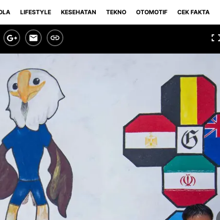
OLA
LIFESTYLE
KESEHATAN
TEKNO
OTOMOTIF
CEK FAKTA