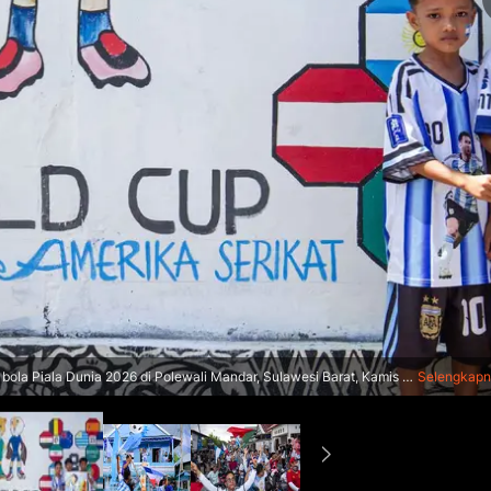
la Piala Dunia 2026 di Polewali Mandar, Sulawesi Barat, Kamis 11
Selengkap