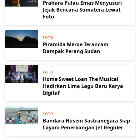
Prahara Pulau Emas Menyusuri
Jejak Bencana Sumatera Lewat
Foto
FOTO
Piramida Meroe Terancam
Dampak Perang Sudan
FOTO
Home Sweet Loan The Musical
Hadirkan Lima Lagu Baru Karya
Idgitaf
FOTO
Bandara Husein Sastranegara Siap
Layani Penerbangan Jet Reguler