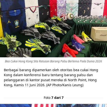
Bea Cukai Hong Kong Sita Ratusan Barang Palsu Bertema Piala Dunia 2026
Berbagai barang dipamerkan oleh otoritas bea cukai Hong
Kong dalam konferensi baru tentang barang palsu dan
pelanggaran di kantor pusat mereka di North Point, Hong
Kong, Kamis 11 Juni 2026. (AP Photo/Kanis Leung)
Foto
7 dari 7