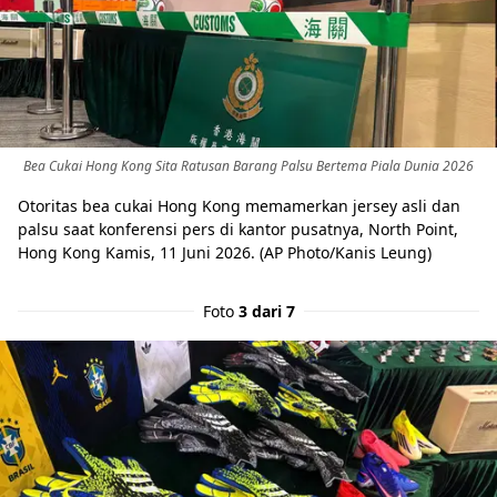
Bea Cukai Hong Kong Sita Ratusan Barang Palsu Bertema Piala Dunia 2026
Otoritas bea cukai Hong Kong memamerkan jersey asli dan
palsu saat konferensi pers di kantor pusatnya, North Point,
Hong Kong Kamis, 11 Juni 2026. (AP Photo/Kanis Leung)
Foto
3 dari 7