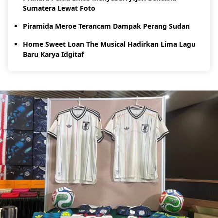
Sumatera Lewat Foto
Piramida Meroe Terancam Dampak Perang Sudan
Home Sweet Loan The Musical Hadirkan Lima Lagu
Baru Karya Idgitaf