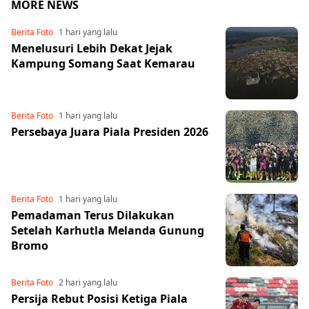
MORE NEWS
Berita Foto
1 hari yang lalu
Menelusuri Lebih Dekat Jejak
Kampung Somang Saat Kemarau
Berita Foto
1 hari yang lalu
Persebaya Juara Piala Presiden 2026
Berita Foto
1 hari yang lalu
Pemadaman Terus Dilakukan
Share to others
Setelah Karhutla Melanda Gunung
Bromo
Pinterest
Berita Foto
2 hari yang lalu
Persija Rebut Posisi Ketiga Piala
Mail