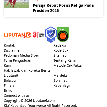
Persija Rebut Posisi Ketiga Piala
Presiden 2026
Kontak
Redaksi
Disclaimer
Kode Etik
Pedoman Media Siber
Sitemap
Form Pengaduan
Tentang Kami
Karir
Metode Cek Fakta
Hak Jawab dan Koreksi Berita
Liputan6
Merdeka
Bola.com
Bola.net
Fimela
Kapanlagi
Brilio
Connect with us
Copyright © 2026
Liputan6.com
KLY KapanLagi Youniverse All Right Reserved.