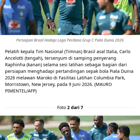
Persiapan Brasil Hadapi Laga Perdana Grup C Piala Dunia 2026
Pelatih kepala Tim Nasional (Timnas) Brasil asal Italia, Carlo
Ancelotti (tengah), tersenyum di samping penyerang
Raphinha (kanan) selama sesi latihan sebagai bagian dari
persiapan menghadapi pertandingan sepak bola Piala Dunia
2026 melawan Maroko di Fasilitas Latihan Columbia Park,
Morristown, New Jersey, pada 9 Juni 2026. (MAURO
PIMENTEL/AFP)
Foto
2 dari 7