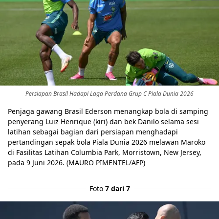
Persiapan Brasil Hadapi Laga Perdana Grup C Piala Dunia 2026
Penjaga gawang Brasil Ederson menangkap bola di samping
penyerang Luiz Henrique (kiri) dan bek Danilo selama sesi
latihan sebagai bagian dari persiapan menghadapi
pertandingan sepak bola Piala Dunia 2026 melawan Maroko
di Fasilitas Latihan Columbia Park, Morristown, New Jersey,
pada 9 Juni 2026. (MAURO PIMENTEL/AFP)
Foto
7 dari 7