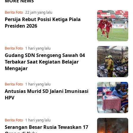
MORE NEWS
Berita Foto
22 jam yang lalu
Persija Rebut Posisi Ketiga Piala
Presiden 2026
Berita Foto
1 hari yang lalu
Gudang SDN Srengseng Sawah 04
Terbakar Saat Kegiatan Belajar
Mengajar
Berita Foto
1 hari yang lalu
Antusias Murid SD Jalani Imunisasi
Share to others
HPV
Pinterest
Berita Foto
1 hari yang lalu
Mail
Serangan Besar Rusia Tewaskan 17