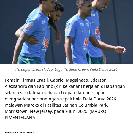
Persiapan Brasil Hadapi Laga Perdana Grup C Piala Dunia 2026
Pemain Timnas Brasil, Gabriel Magalhaes, Ederson,
Alexsandro dan Fabinho (kiri ke kanan) berjalan di lapangan
selama sesi latihan sebagai bagian dari persiapan
menghadapi pertandingan sepak bola Piala Dunia 2026
melawan Maroko di Fasilitas Latihan Columbia Park,
Morristown, New Jersey, pada 9 Juni 2026. (MAURO
PIMENTEL/AFP)