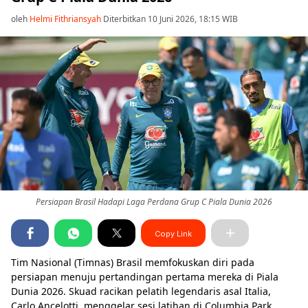
oleh
Helmi Fithriansyah
Diterbitkan 10 Juni 2026, 18:15 WIB
Persiapan Brasil Hadapi Laga Perdana Grup C Piala Dunia 2026
Copy Link
Tim Nasional (Timnas) Brasil memfokuskan diri pada
persiapan menuju pertandingan pertama mereka di Piala
Dunia 2026. Skuad racikan pelatih legendaris asal Italia,
Carlo Ancelotti, menggelar sesi latihan di Columbia Park