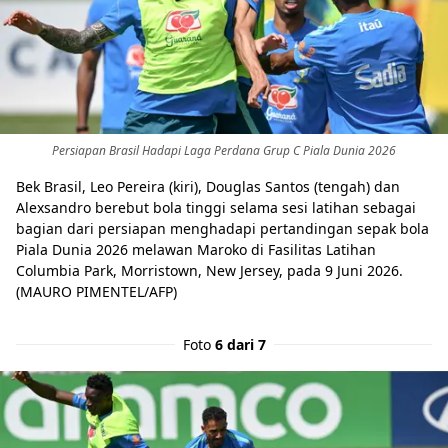
Persiapan Brasil Hadapi Laga Perdana Grup C Piala Dunia 2026
Bek Brasil, Leo Pereira (kiri), Douglas Santos (tengah) dan
Alexsandro berebut bola tinggi selama sesi latihan sebagai
bagian dari persiapan menghadapi pertandingan sepak bola
Piala Dunia 2026 melawan Maroko di Fasilitas Latihan
Columbia Park, Morristown, New Jersey, pada 9 Juni 2026.
(MAURO PIMENTEL/AFP)
Foto
6 dari 7