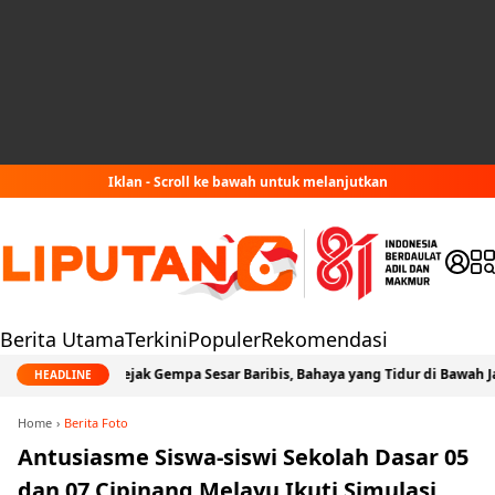
Iklan - Scroll ke bawah untuk melanjutkan
Berita Utama
Terkini
Populer
Rekomendasi
Jejak Gempa Sesar Baribis, Bahaya yang Tidur di Bawah Jabodetabek
HEADLINE
Home
Berita Foto
Antusiasme Siswa-siswi Sekolah Dasar 05
dan 07 Cipinang Melayu Ikuti Simulasi