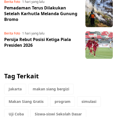
Share to others
Berita Foto
1 hari yang lalu
Pemadaman Terus Dilakukan
Setelah Karhutla Melanda Gunung
Bromo
Pinterest
Mail
Berita Foto
1 hari yang lalu
Persija Rebut Posisi Ketiga Piala
Presiden 2026
Tag Terkait
Jakarta
makan siang bergizi
Makan Siang Gratis
program
simulasi
Uji Coba
Siswa-siswi Sekolah Dasar