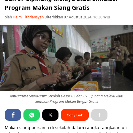
Program Makan Siang Gratis
oleh
Helmi Fithriansyah
Diterbitkan 07 Agustus 2024, 16:30 WIB
Antusiasme Siswa-siswi Sekolah Dasar 05 dan 07 Cipinang Melayu Ikuti
Simulasi Program Makan Bergizi Gratis
Copy Link
Makan siang bersama di sekolah dalam rangka rangkaian uji