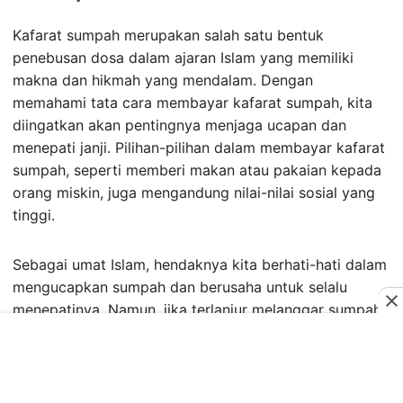
Kafarat sumpah merupakan salah satu bentuk
penebusan dosa dalam ajaran Islam yang memiliki
makna dan hikmah yang mendalam. Dengan
memahami tata cara membayar kafarat sumpah, kita
diingatkan akan pentingnya menjaga ucapan dan
menepati janji. Pilihan-pilihan dalam membayar kafarat
sumpah, seperti memberi makan atau pakaian kepada
orang miskin, juga mengandung nilai-nilai sosial yang
tinggi.
Sebagai umat Islam, hendaknya kita berhati-hati dalam
mengucapkan sumpah dan berusaha untuk selalu
menepatinya. Namun, jika terlanjur melanggar sumpah,
maka pembayaran kafarat menjadi jalan untuk
membersihkan diri dan kembali ke jalan yang benar.
Semoga dengan memahami dan melaksanakan ajaran
ini, kita dapat menjadi pribadi yang lebih baik dan