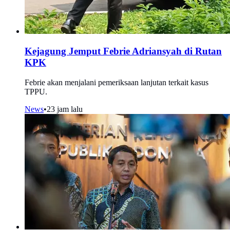
Kejagung Jemput Febrie Adriansyah di Rutan
KPK
Febrie akan menjalani pemeriksaan lanjutan terkait kasus
TPPU.
News
•
23 jam lalu