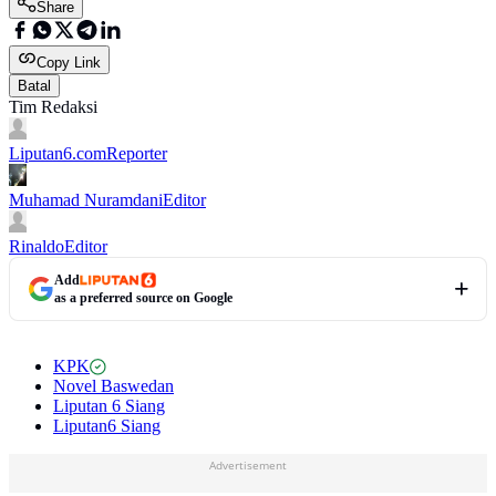
Share
Copy Link
Batal
Tim Redaksi
Liputan6.com
Reporter
Muhamad Nuramdani
Editor
Rinaldo
Editor
Add
as a preferred source on Google
KPK
Novel Baswedan
Liputan 6 Siang
Liputan6 Siang
Advertisement