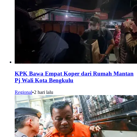
KPK Bawa Empat Koper dari Rumah Mantan
Pj Wali Kota Bengkulu
Regional
•
2 hari lalu