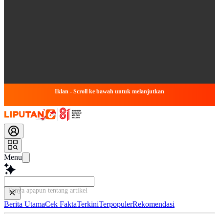
Iklan - Scroll ke bawah untuk melanjutkan
Menu
Tanya apapun tentang artikel ini...
Berita Utama
Cek Fakta
Terkini
Terpopuler
Rekomendasi