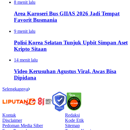
8 menit lalu
Area Karoseri Bus GIIAS 2026 Jadi Tempat
Favorit Busmania
9 menit lalu
Polisi Korea Selatan Tunjuk Upbit Simpan Aset
Kripto Sitaan
14 menit lalu
Video Kerusuhan Agustus Viral, Awas Bisa
Dipidana
Selengkapnya
Kontak
Redaksi
Disclaimer
Kode Etik
Pedoman Media Siber
Sitemap