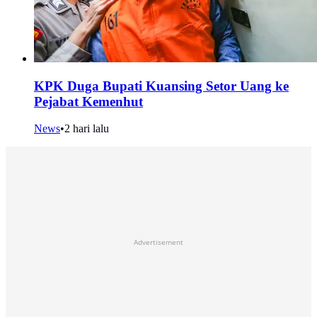
KPK Duga Bupati Kuansing Setor Uang ke
Pejabat Kemenhut
News
•
2 hari lalu
Advertisement