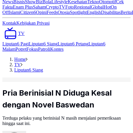
News
Bisnis
ShowBiz
Bola
Lifestyle
Kesehatan
Tekno
Otomotif
Cek
Fakta
Enam Plus
Saham
Crypto
TV
Foto
Regional
Global
Hot
On
Off
Islami
Citizen6
Opini
Feeds
Otosia
Spotlight
English
Disabilitas
Berita
Kontak
Kebijakan Privasi
TV
Liputan6 Pagi
Liputan6 Siang
Liputan6 Petang
Liputan6
Malam
Potret
Fokus
Patroli
Kontes
Home
TV
Liputan6 Siang
Pria Berinisial N Diduga Kesal
dengan Novel Baswedan
Terduga pelaku yang berinisial N masih menjalani pemeriksaan
hingga saat ini.