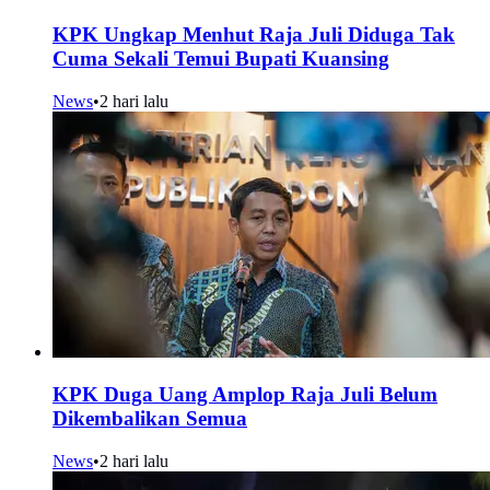
KPK Ungkap Menhut Raja Juli Diduga Tak
Cuma Sekali Temui Bupati Kuansing
News
•
2 hari lalu
KPK Duga Uang Amplop Raja Juli Belum
Dikembalikan Semua
News
•
2 hari lalu