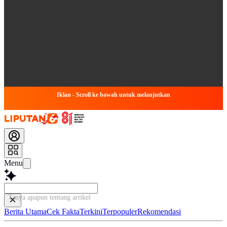
Iklan - Scroll ke bawah untuk melanjutkan
Menu
Tanya apapun tentang artikel ini...
Berita Utama
Cek Fakta
Terkini
Terpopuler
Rekomendasi