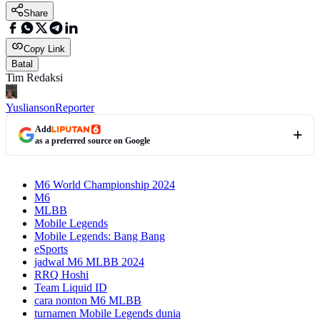
Share
Copy Link
Batal
Tim Redaksi
Yuslianson
Reporter
Add
as a preferred source on Google
M6 World Championship 2024
M6
MLBB
Mobile Legends
Mobile Legends: Bang Bang
eSports
jadwal M6 MLBB 2024
RRQ Hoshi
Team Liquid ID
cara nonton M6 MLBB
turnamen Mobile Legends dunia