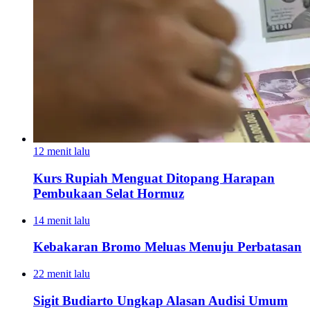
12 menit lalu
Kurs Rupiah Menguat Ditopang Harapan
Pembukaan Selat Hormuz
14 menit lalu
Kebakaran Bromo Meluas Menuju Perbatasan
22 menit lalu
Sigit Budiarto Ungkap Alasan Audisi Umum