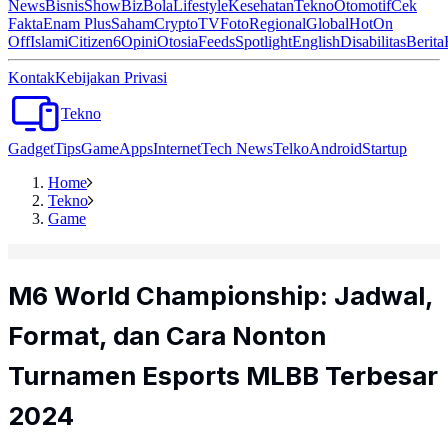
News
Bisnis
ShowBiz
Bola
Lifestyle
Kesehatan
Tekno
Otomotif
Cek
Fakta
Enam Plus
Saham
Crypto
TV
Foto
Regional
Global
Hot
On
Off
Islami
Citizen6
Opini
Otosia
Feeds
Spotlight
English
Disabilitas
Berita
Kontak
Kebijakan Privasi
Tekno
Gadget
Tips
Game
Apps
Internet
Tech News
Telko
Android
Startup
Home
Tekno
Game
M6 World Championship: Jadwal,
Format, dan Cara Nonton
Turnamen Esports MLBB Terbesar
2024