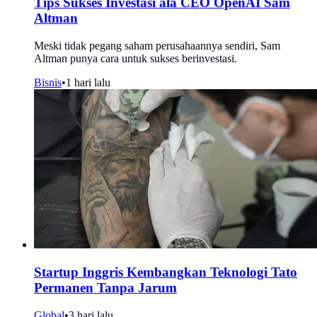
Tips Sukses Investasi ala CEO OpenAI Sam
Altman
Meski tidak pegang saham perusahaannya sendiri, Sam
Altman punya cara untuk sukses berinvestasi.
Bisnis
•
1 hari lalu
Startup Inggris Kembangkan Teknologi Tato
Permanen Tanpa Jarum
Global
•
3 hari lalu