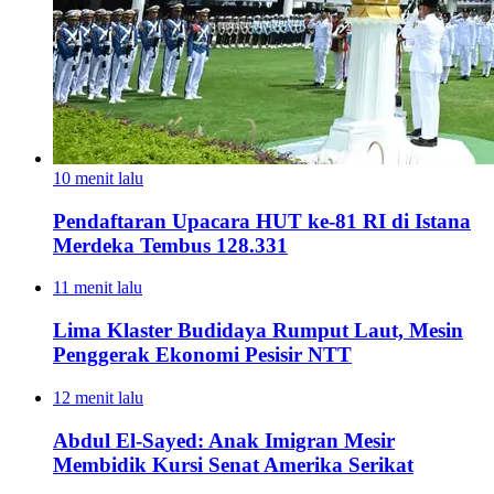
10 menit lalu
Pendaftaran Upacara HUT ke-81 RI di Istana
Merdeka Tembus 128.331
11 menit lalu
Lima Klaster Budidaya Rumput Laut, Mesin
Penggerak Ekonomi Pesisir NTT
12 menit lalu
Abdul El-Sayed: Anak Imigran Mesir
Membidik Kursi Senat Amerika Serikat