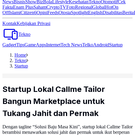
News
Bisnis
ShowBiz
Bola
Lifestyle
Kesehatan
Tekno
Otomotif
Cek
Fakta
Enam Plus
Saham
Crypto
TV
Foto
Regional
Global
Hot
On
Off
Islami
Citizen6
Opini
Feeds
Otosia
Spotlight
English
Disabilitas
Berita
Kontak
Kebijakan Privasi
Tekno
Gadget
Tips
Game
Apps
Internet
Tech News
Telko
Android
Startup
Home
Tekno
Startup
Startup Lokal Callme Tailor
Bangun Marketplace untuk
Tukang Jahit dan Permak
Dengan tagline “Solusi Baju Masa Kini”, startup lokal Callme Tailor
berambisi menawarkan solusi jahit dan permak untuk ikut berperan