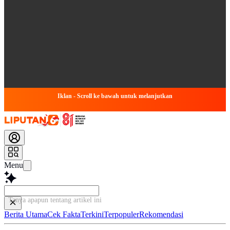
Iklan - Scroll ke bawah untuk melanjutkan
Menu
Tanya apapun tentang artikel ini...
Berita Utama
Cek Fakta
Terkini
Terpopuler
Rekomendasi