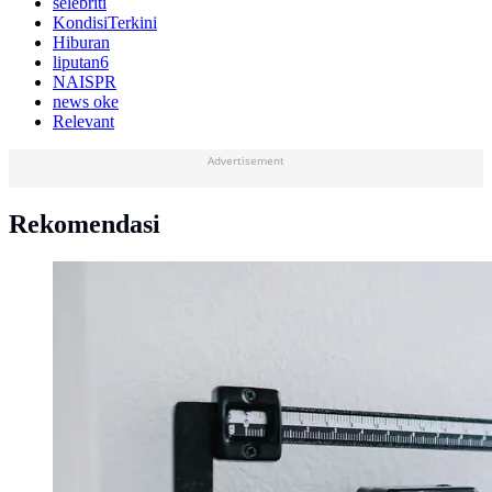
selebriti
KondisiTerkini
Hiburan
liputan6
NAISPR
news oke
Relevant
Advertisement
Rekomendasi