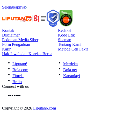
Selengkapnya
Kontak
Redaksi
Disclaimer
Kode Etik
Pedoman Media Siber
Sitemap
Form Pengaduan
Tentang Kami
Karir
Metode Cek Fakta
Hak Jawab dan Koreksi Berita
Liputan6
Merdeka
Bola.com
Bola.net
Fimela
Kapanlagi
Brilio
Connect with us
Copyright © 2026
Liputan6.com