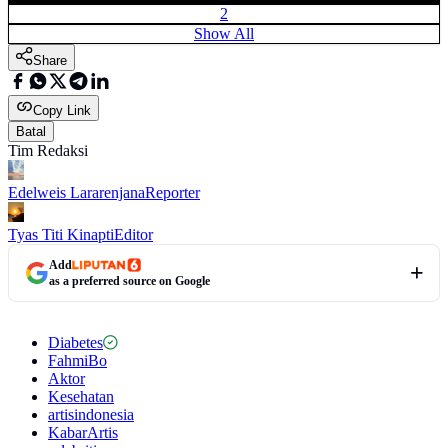
2
Show All
Share
Copy Link
Batal
Tim Redaksi
Edelweis Lararenjana
Reporter
Tyas Titi Kinapti
Editor
Add
as a preferred source on Google
Diabetes
FahmiBo
Aktor
Kesehatan
artisindonesia
KabarArtis