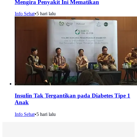
Mengira Penyakit Ini Mematikan
Info Sehat
•
5 hari lalu
Insulin Tak Tergantikan pada Diabetes Tipe 1
Anak
Info Sehat
•
5 hari lalu