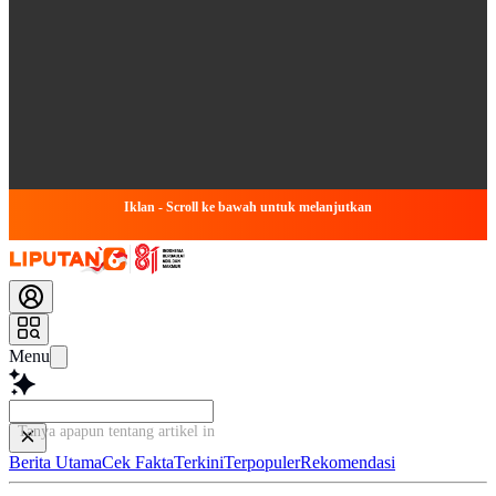
Iklan - Scroll ke bawah untuk melanjutkan
Menu
Tanya apapun tentang artikel ini...
Berita Utama
Cek Fakta
Terkini
Terpopuler
Rekomendasi