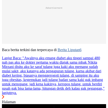
Advertisement
Baca berita terkini dan terpercaya di
Berita Liputan6
Lanjut Baca:
"Awalnya aku emang diabet aku tinggi sampai 480
nah pas aku ke dokter pertama waktu diajak sama mbak Nikita
Mirzani disitu aku ke saraf tulang juga kaki aku memang sudah
mulai sakit, aku katanya ada pengapuran tulang, karna akibat dari
diabet kering, biasanya menggerogoti tulang, di samping itu aku
juga obesitas, kegemukan jadi tulang badan sama kaki gak imbang
untuk menopang, jadi kena kakinya, keropos tulang, untuk berdiri
susah gak bisa lama-lama, hitungan detik deh kalau gak pegangan,"
lanjutnya.
Halaman
1