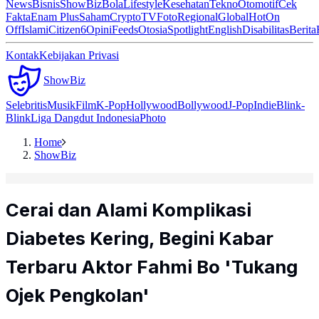
News
Bisnis
ShowBiz
Bola
Lifestyle
Kesehatan
Tekno
Otomotif
Cek
Fakta
Enam Plus
Saham
Crypto
TV
Foto
Regional
Global
Hot
On
Off
Islami
Citizen6
Opini
Feeds
Otosia
Spotlight
English
Disabilitas
Berita
Kontak
Kebijakan Privasi
ShowBiz
Selebritis
Musik
Film
K-Pop
Hollywood
Bollywood
J-Pop
Indie
Blink-
Blink
Liga Dangdut Indonesia
Photo
Home
ShowBiz
Cerai dan Alami Komplikasi
Diabetes Kering, Begini Kabar
Terbaru Aktor Fahmi Bo 'Tukang
Ojek Pengkolan'