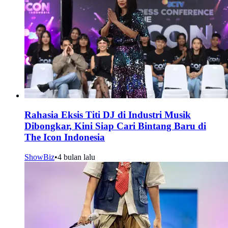
Rahasia Eksis Titi DJ di Industri Musik
Dibongkar, Kini Siap Cari Bintang Baru di
The Icon Indonesia
ShowBiz
•
4 bulan lalu