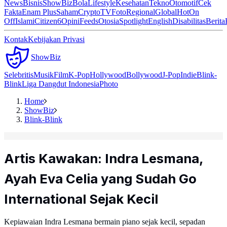
News
Bisnis
ShowBiz
Bola
Lifestyle
Kesehatan
Tekno
Otomotif
Cek
Fakta
Enam Plus
Saham
Crypto
TV
Foto
Regional
Global
Hot
On
Off
Islami
Citizen6
Opini
Feeds
Otosia
Spotlight
English
Disabilitas
Berita
Kontak
Kebijakan Privasi
ShowBiz
Selebritis
Musik
Film
K-Pop
Hollywood
Bollywood
J-Pop
Indie
Blink-
Blink
Liga Dangdut Indonesia
Photo
Home
ShowBiz
Blink-Blink
Artis Kawakan: Indra Lesmana,
Ayah Eva Celia yang Sudah Go
International Sejak Kecil
Kepiawaian Indra Lesmana bermain piano sejak kecil, sepadan