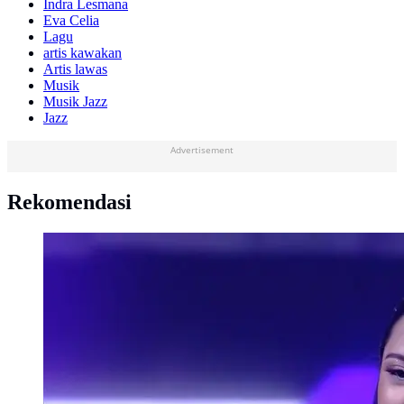
Indra Lesmana
Eva Celia
Lagu
artis kawakan
Artis lawas
Musik
Musik Jazz
Jazz
Advertisement
Rekomendasi