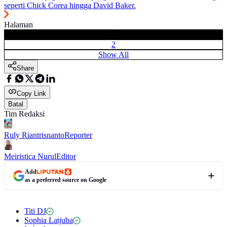
seperti Chick Corea hingga David Baker.
Halaman
1
2
Show All
Share
Copy Link
Batal
Tim Redaksi
Ruly Riantrisnanto
Reporter
Meiristica Nurul
Editor
Add
as a preferred source on Google
Titi DJ
Sophia Latjuba