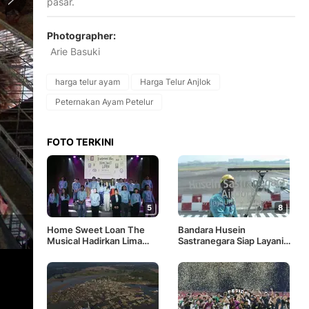
pasar.
Photographer:
Arie Basuki
harga telur ayam
Harga Telur Anjlok
Peternakan Ayam Petelur
FOTO TERKINI
5
8
1
/
6
Peternak mengambil telur ayam ras pada sebuah peternakan a
Home Sweet Loan The
Bandara Husein
Basuki)
Musical Hadirkan Lima
Sastranegara Siap Layani
Lagu Baru Karya Idgitaf
Penerbangan Jet Reguler