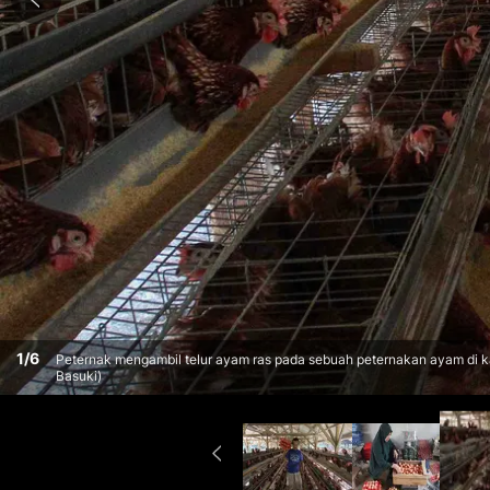
1
/
6
Peternak mengambil telur ayam ras pada sebuah peternakan ayam di k
Basuki)