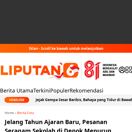
Iklan - Scroll ke bawah untuk melanjutkan
Berita Utama
Terkini
Populer
Rekomendasi
Jejak Gempa Sesar Baribis, Bahaya yang Tidur di Bawah Jabo
HEADLINE
Home
Berita Foto
Jelang Tahun Ajaran Baru, Pesanan
Seragam Sekolah di Depok Menurun