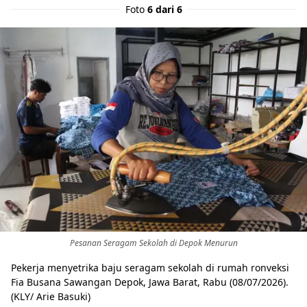
Foto
6 dari 6
Pesanan Seragam Sekolah di Depok Menurun
Pekerja menyetrika baju seragam sekolah di rumah ronveksi
Fia Busana Sawangan Depok, Jawa Barat, Rabu (08/07/2026).
(KLY/ Arie Basuki)