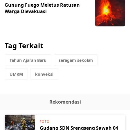
Gunung Fuego Meletus Ratusan
Warga Dievakuasi
Tag Terkait
Tahun Ajaran Baru
seragam sekolah
UMKM
konveksi
Rekomendasi
FOTO
Gudang SDN Srengseng Sawah 04