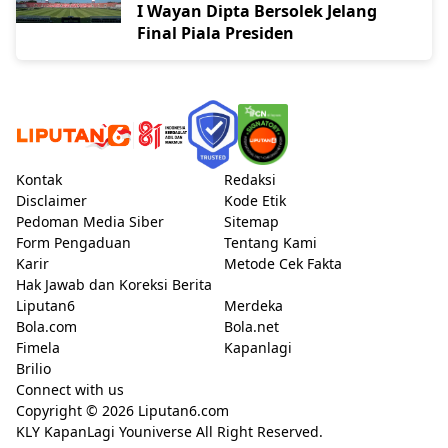
I Wayan Dipta Bersolek Jelang
Final Piala Presiden
Kontak
Redaksi
Disclaimer
Kode Etik
Pedoman Media Siber
Sitemap
Form Pengaduan
Tentang Kami
Karir
Metode Cek Fakta
Hak Jawab dan Koreksi Berita
Liputan6
Merdeka
Bola.com
Bola.net
Fimela
Kapanlagi
Brilio
Connect with us
Copyright © 2026
Liputan6.com
KLY KapanLagi Youniverse All Right Reserved.