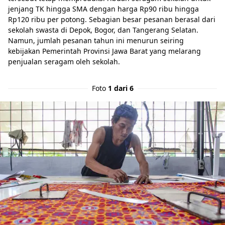
jenjang TK hingga SMA dengan harga Rp90 ribu hingga
Rp120 ribu per potong. Sebagian besar pesanan berasal dari
sekolah swasta di Depok, Bogor, dan Tangerang Selatan.
Namun, jumlah pesanan tahun ini menurun seiring
kebijakan Pemerintah Provinsi Jawa Barat yang melarang
penjualan seragam oleh sekolah.
Foto
1 dari 6