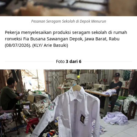
Pesanan Seragam Sekolah di Depok Menurun
Pekerja menyelesaikan produksi seragam sekolah di rumah
ronveksi Fia Busana Sawangan Depok, Jawa Barat, Rabu
(08/07/2026). (KLY/ Arie Basuki)
Foto
3 dari 6