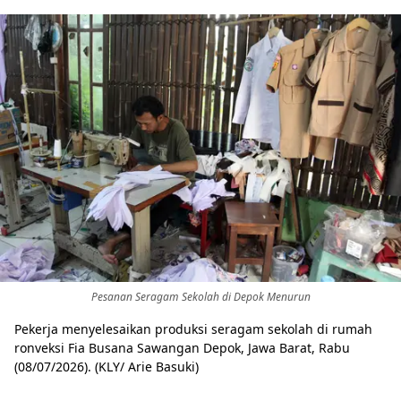
Pinterest
Mail
Pesanan Seragam Sekolah di Depok Menurun
Pekerja menyelesaikan produksi seragam sekolah di rumah
ronveksi Fia Busana Sawangan Depok, Jawa Barat, Rabu
(08/07/2026). (KLY/ Arie Basuki)