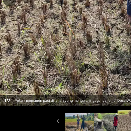
1
/
7
Petani memanen padi di lahan yang mengalami gagal panen di Desa W
(5/7/2026). (Merdeka.com/ Arie Basuki)