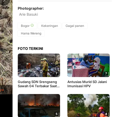
Photographer:
Arie Basuki
Bogor
Kekeringan
Gagal panen
Hama Wereng
FOTO TERKINI
7
7
Gudang SDN Srengseng
Antusias Murid SD Jalani
1
/
7
Sawah 04 Terbakar Saat
Petani memanen padi di lahan yang mengalami gagal panen di
Imunisasi HPV
nya
(Merdeka.com/ Arie Basuki)
Kegiatan Belajar Mengajar
5
4