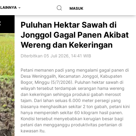
LAINNYA
MASUK
Puluhan Hektar Sawah di
Jonggol Gagal Panen Akibat
Wereng dan Kekeringan
Diterbitkan 05 Juli 2026, 14:41 WIB
Petani memanen padi yang mengalami gagal panen di
Desa Weninggalih, Kecamatan Jonggol, Kabupaten
Bogor, Minggu (5/7/2026). Puluhan hektar sawah di
wilayah tersebut terdampak serangan hama wereng
dan kekeringan sehingga produksi gabah merosot
tajam. Dari lahan seluas 6.000 meter persegi yang
biasanya menghasilkan sekitar 2 ton gabah, petani kini
hanya memperoleh sekitar 60 kilogram hasil panen.
Kondisi tersebut menyebabkan kerugian besar bagi
petani dan mengganggu produktivitas pertanian di
kawasan itu.