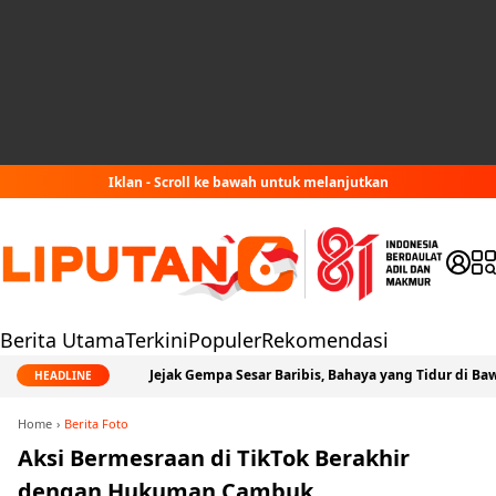
Iklan - Scroll ke bawah untuk melanjutkan
Berita Utama
Terkini
Populer
Rekomendasi
Jejak Gempa Sesar Baribis, Bahaya yang Tidur di Bawah Jabodet
HEADLINE
Home
Berita Foto
Aksi Bermesraan di TikTok Berakhir
dengan Hukuman Cambuk