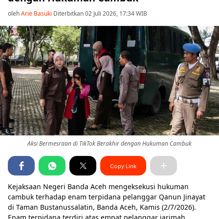
oleh
Arie Basuki
Diterbitkan 02 Juli 2026, 17:34 WIB
Aksi Bermesraan di TikTok Berakhir dengan Hukuman Cambuk
Copy Link
Kejaksaan Negeri Banda Aceh mengeksekusi hukuman
cambuk terhadap enam terpidana pelanggar Qanun Jinayat
di Taman Bustanussalatin, Banda Aceh, Kamis (2/7/2026).
Enam terpidana terdiri atas empat pelanggar jarimah