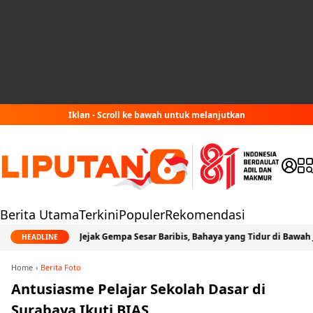
Iklan - Scroll ke bawah untuk melanjutkan
Berita Utama
Terkini
Populer
Rekomendasi
Jejak Gempa Sesar Baribis, Bahaya yang Tidur di Bawah Jabodetabek
HEADLINE
Home
Berita Foto
Antusiasme Pelajar Sekolah Dasar di
Surabaya Ikuti BIAS