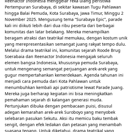
Reenactor Indonesia menggelar reka ulang peristiwa
Pertempuran Surabaya, di sekitar kawasan Tugu Pahlawan
hingga Balai Pemuda, Kota Surabaya, Jawa Timur, Minggu 2
November 2025. Mengusung tema “Surabaya Epic”, parade
kali ini diikuti lebih dari dua ribu peserta dari berbagai
komunitas dan latar belakang. Mereka menampilkan
beragam atraksi dan teatrikal memukau, dengan kostum unik
yang merepresentasikan semangat juang rakyat tempo dulu.
Melalui drama teatrikal ini, komunitas sejarah Roode Brug
Soerabaia dan Reenactor Indonesia mengajak seluruh
elemen bangsa Indonesia, khususnya pemuda Surabaya,
untuk mengenang semangat perjuangan arek-arek yang
gugur mempertahankan kemerdekaan. Agenda tahunan ini
menjadi cara pemuda dari Kota Pahlawan untuk
menumbuhkan kembali api patriotisme lewat Parade Juang.
Mereka juga berharap kegiatan ini bisa meningkatkan
pemahaman sejarah di kalangan generasi muda.
Pertunjukan dibuka dengan pembacaan puisi, disusul
adegan kemarahan arek-arek Suroboyo yang menyobek
selebaran pasukan Sekutu. Aksi itu memicu baku tembak
sengit, dengan efek ledakan dan petasan yang menambah
suasana tegang. Untuk diketahui, drama teatrikal yang