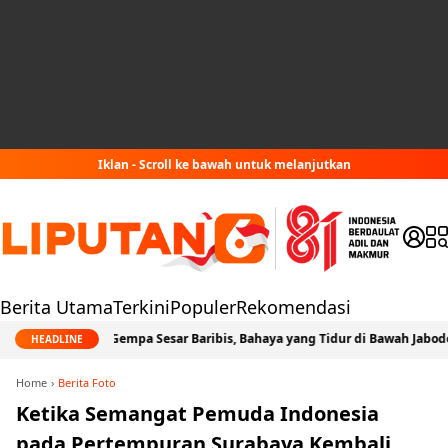
Iklan - Scroll ke bawah untuk melanjutkan
Berita Utama
Terkini
Populer
Rekomendasi
Jejak Gempa Sesar Baribis, Bahaya yang Tidur di Bawah Jabodetabek
HEADLINE
Home
Berita Foto
Ketika Semangat Pemuda Indonesia
pada Pertempuran Surabaya Kembali