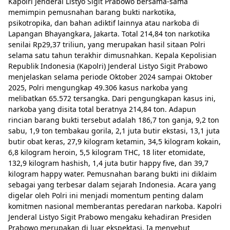
Kapolri Jenderal Listyo Sigit Prabowo bersama-sama
memimpin pemusnahan barang bukti narkotika,
psikotropika, dan bahan adiktif lainnya atau narkoba di
Lapangan Bhayangkara, Jakarta. Total 214,84 ton narkotika
senilai Rp29,37 triliun, yang merupakan hasil sitaan Polri
selama satu tahun terakhir dimusnahkan. Kepala Kepolisian
Republik Indonesia (Kapolri) Jenderal Listyo Sigit Prabowo
menjelaskan selama periode Oktober 2024 sampai Oktober
2025, Polri mengungkap 49.306 kasus narkoba yang
melibatkan 65.572 tersangka. Dari pengungkapan kasus ini,
narkoba yang disita total beratnya 214,84 ton. Adapun
rincian barang bukti tersebut adalah 186,7 ton ganja, 9,2 ton
sabu, 1,9 ton tembakau gorila, 2,1 juta butir ekstasi, 13,1 juta
butir obat keras, 27,9 kilogram ketamin, 34,5 kilogram kokain,
6,8 kilogram heroin, 5,5 kilogram THC, 18 liter etomidate,
132,9 kilogram hashish, 1,4 juta butir happy five, dan 39,7
kilogram happy water. Pemusnahan barang bukti ini diklaim
sebagai yang terbesar dalam sejarah Indonesia. Acara yang
digelar oleh Polri ini menjadi momentum penting dalam
komitmen nasional memberantas peredaran narkoba. Kapolri
Jenderal Listyo Sigit Prabowo mengaku kehadiran Presiden
Prabowo merupakan di luar ekspektasi. Ia menyebut