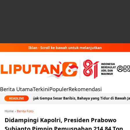
Iklan - Scroll ke bawah untuk melanjutkan
Berita Utama
Terkini
Populer
Rekomendasi
Jejak Gempa Sesar Baribis, Bahaya yang Tidur di Bawah Jabodetabek
HEADLINE
Home
Berita Foto
Didampingi Kapolri, Presiden Prabowo
Subianto Pimpin Pemusnahan 214,84 Ton