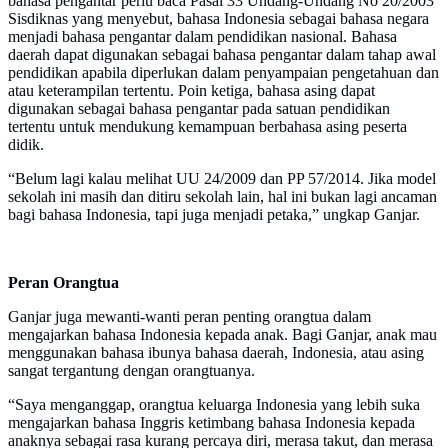
bahasa pengantar perlu baca Pasal 33 Undang-Undang No 20/2003
Sisdiknas yang menyebut, bahasa Indonesia sebagai bahasa negara
menjadi bahasa pengantar dalam pendidikan nasional. Bahasa
daerah dapat digunakan sebagai bahasa pengantar dalam tahap awal
pendidikan apabila diperlukan dalam penyampaian pengetahuan dan
atau keterampilan tertentu. Poin ketiga, bahasa asing dapat
digunakan sebagai bahasa pengantar pada satuan pendidikan
tertentu untuk mendukung kemampuan berbahasa asing peserta
didik.
“Belum lagi kalau melihat UU 24/2009 dan PP 57/2014. Jika model
sekolah ini masih dan ditiru sekolah lain, hal ini bukan lagi ancaman
bagi bahasa Indonesia, tapi juga menjadi petaka,” ungkap Ganjar.
Peran Orangtua
Ganjar juga mewanti-wanti peran penting orangtua dalam
mengajarkan bahasa Indonesia kepada anak. Bagi Ganjar, anak mau
menggunakan bahasa ibunya bahasa daerah, Indonesia, atau asing
sangat tergantung dengan orangtuanya.
“Saya menganggap, orangtua keluarga Indonesia yang lebih suka
mengajarkan bahasa Inggris ketimbang bahasa Indonesia kepada
anaknya sebagai rasa kurang percaya diri, merasa takut, dan merasa