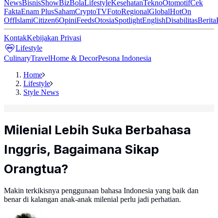
News
Bisnis
ShowBiz
Bola
Lifestyle
Kesehatan
Tekno
Otomotif
Cek
Fakta
Enam Plus
Saham
Crypto
TV
Foto
Regional
Global
Hot
On
Off
Islami
Citizen6
Opini
Feeds
Otosia
Spotlight
English
Disabilitas
Berita
Kontak
Kebijakan Privasi
Lifestyle
Culinary
Travel
Home & Decor
Pesona Indonesia
Home
Lifestyle
Style News
Milenial Lebih Suka Berbahasa
Inggris, Bagaimana Sikap
Orangtua?
Makin terkikisnya penggunaan bahasa Indonesia yang baik dan
benar di kalangan anak-anak milenial perlu jadi perhatian.