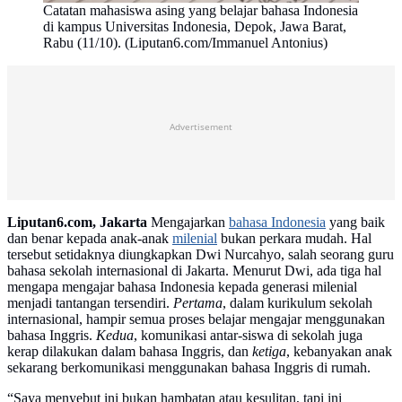
Catatan mahasiswa asing yang belajar bahasa Indonesia
di kampus Universitas Indonesia, Depok, Jawa Barat,
Rabu (11/10). (Liputan6.com/Immanuel Antonius)
Advertisement
Liputan6.com, Jakarta
Mengajarkan
bahasa Indonesia
yang baik
dan benar kepada anak-anak
milenial
bukan perkara mudah. Hal
tersebut setidaknya diungkapkan Dwi Nurcahyo, salah seorang guru
bahasa sekolah internasional di Jakarta. Menurut Dwi, ada tiga hal
mengapa mengajar bahasa Indonesia kepada generasi milenial
menjadi tantangan tersendiri.
Pertama
, dalam kurikulum sekolah
internasional, hampir semua proses belajar mengajar menggunakan
bahasa Inggris.
Kedua
, komunikasi antar-siswa di sekolah juga
kerap dilakukan dalam bahasa Inggris, dan
ketiga
, kebanyakan anak
sekarang berkomunikasi menggunakan bahasa Inggris di rumah.
“Saya menyebut ini bukan hambatan atau kesulitan, tapi ini