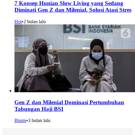
7 Konsep Hunian Slow Living yang Sedang
Diminati Gen Z dan Milenial, Solusi Atasi Stres
Hot
•
2 bulan lalu
Gen Z dan Milenial Dominasi Pertumbuhan
Tabungan Haji BSI
Bisnis
•
3 bulan lalu