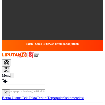
Iklan - Scroll ke bawah untuk melanjutkan
Menu
Tanya apapun tentang artikel ini...
Berita Utama
Cek Fakta
Terkini
Terpopuler
Rekomendasi