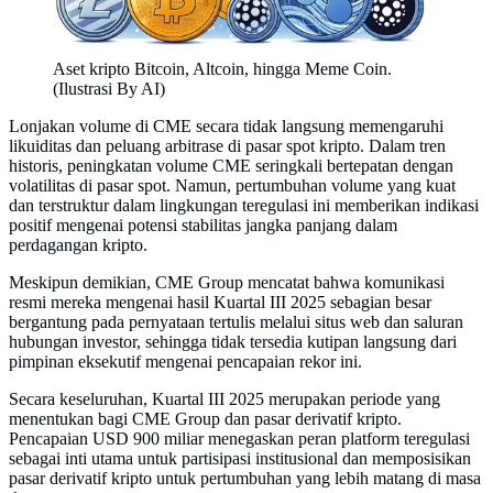
Aset kripto Bitcoin, Altcoin, hingga Meme Coin.
(Ilustrasi By AI)
Lonjakan volume di CME secara tidak langsung memengaruhi
likuiditas dan peluang arbitrase di pasar spot kripto. Dalam tren
historis, peningkatan volume CME seringkali bertepatan dengan
volatilitas di pasar spot. Namun, pertumbuhan volume yang kuat
dan terstruktur dalam lingkungan teregulasi ini memberikan indikasi
positif mengenai potensi stabilitas jangka panjang dalam
perdagangan kripto.
Meskipun demikian, CME Group mencatat bahwa komunikasi
resmi mereka mengenai hasil Kuartal III 2025 sebagian besar
bergantung pada pernyataan tertulis melalui situs web dan saluran
hubungan investor, sehingga tidak tersedia kutipan langsung dari
pimpinan eksekutif mengenai pencapaian rekor ini.
Secara keseluruhan, Kuartal III 2025 merupakan periode yang
menentukan bagi CME Group dan pasar derivatif kripto.
Pencapaian USD 900 miliar menegaskan peran platform teregulasi
sebagai inti utama untuk partisipasi institusional dan memposisikan
pasar derivatif kripto untuk pertumbuhan yang lebih matang di masa