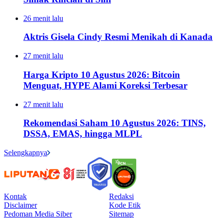
26 menit lalu
Aktris Gisela Cindy Resmi Menikah di Kanada
27 menit lalu
Harga Kripto 10 Agustus 2026: Bitcoin
Menguat, HYPE Alami Koreksi Terbesar
27 menit lalu
Rekomendasi Saham 10 Agustus 2026: TINS,
DSSA, EMAS, hingga MLPL
Selengkapnya
Kontak
Redaksi
Disclaimer
Kode Etik
Pedoman Media Siber
Sitemap