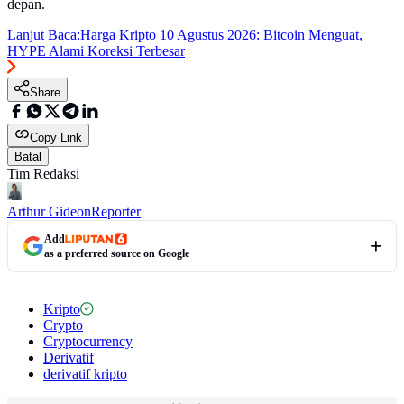
depan.
Lanjut Baca:
Harga Kripto 10 Agustus 2026: Bitcoin Menguat,
HYPE Alami Koreksi Terbesar
Share
Copy Link
Batal
Tim Redaksi
Arthur Gideon
Reporter
Add
as a preferred source on Google
Kripto
Crypto
Cryptocurrency
Derivatif
derivatif kripto