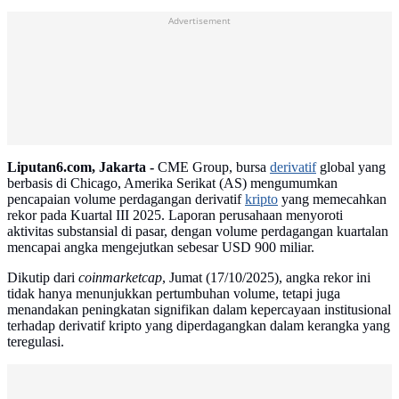
Advertisement
Liputan6.com, Jakarta -
CME Group, bursa
derivatif
global yang
berbasis di Chicago, Amerika Serikat (AS) mengumumkan
pencapaian volume perdagangan derivatif
kripto
yang memecahkan
rekor pada Kuartal III 2025. Laporan perusahaan menyoroti
aktivitas substansial di pasar, dengan volume perdagangan kuartalan
mencapai angka mengejutkan sebesar USD 900 miliar.
Dikutip dari
coinmarketcap
, Jumat (17/10/2025), angka rekor ini
tidak hanya menunjukkan pertumbuhan volume, tetapi juga
menandakan peningkatan signifikan dalam kepercayaan institusional
terhadap derivatif kripto yang diperdagangkan dalam kerangka yang
teregulasi.