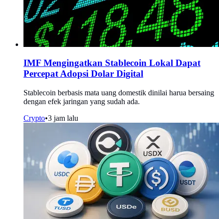
IMF Mengingatkan Stablecoin Lokal Dapat
Percepat Adopsi Dolar Digital
Stablecoin berbasis mata uang domestik dinilai harua bersaing
dengan efek jaringan yang sudah ada.
Crypto
•
3 jam lalu