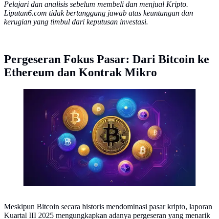
Pelajari dan analisis sebelum membeli dan menjual Kripto.
Liputan6.com tidak bertanggung jawab atas keuntungan dan
kerugian yang timbul dari keputusan investasi.
Pergeseran Fokus Pasar: Dari Bitcoin ke
Ethereum dan Kontrak Mikro
Ilustrasi kripto (Foto By AI)
Meskipun Bitcoin secara historis mendominasi pasar kripto, laporan
Kuartal III 2025 mengungkapkan adanya pergeseran yang menarik