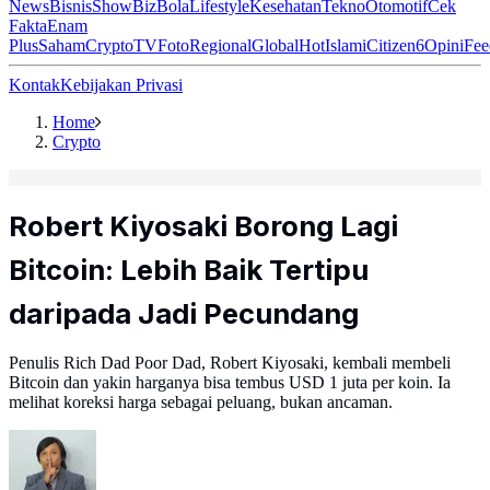
News
Bisnis
ShowBiz
Bola
Lifestyle
Kesehatan
Tekno
Otomotif
Cek
Fakta
Enam
Plus
Saham
Crypto
TV
Foto
Regional
Global
Hot
Islami
Citizen6
Opini
Fee
Kontak
Kebijakan Privasi
Home
Crypto
Robert Kiyosaki Borong Lagi
Bitcoin: Lebih Baik Tertipu
daripada Jadi Pecundang
Penulis Rich Dad Poor Dad, Robert Kiyosaki, kembali membeli
Bitcoin dan yakin harganya bisa tembus USD 1 juta per koin. Ia
melihat koreksi harga sebagai peluang, bukan ancaman.