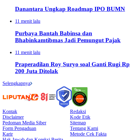
Danantara Ungkap Roadmap IPO BUMN
11 menit lalu
Purbaya Bantah Babinsa dan
Bhabinkamtibmas Jadi Pemungut Pajak
11 menit lalu
Praperadilan Roy Suryo soal Ganti Rugi Rp
200 Juta Ditolak
Selengkapnya
Kontak
Redaksi
Disclaimer
Kode Etik
Pedoman Media Siber
Sitemap
Form Pengaduan
Tentang Kami
Karir
Metode Cek Fakta
Hak Jawab dan Koreksi Berita