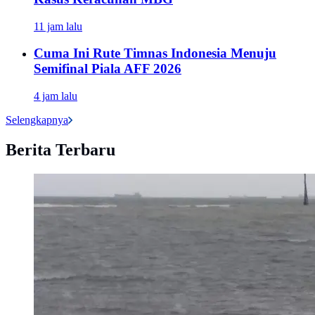
11 jam lalu
Cuma Ini Rute Timnas Indonesia Menuju
Semifinal Piala AFF 2026
4 jam lalu
Selengkapnya
Berita Terbaru