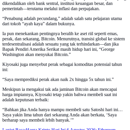
dikendalikan oleh bank sentral, institusi keuangan besar, dan
pemerintah—terutama melalui inflasi dan perpajakan.
“Penabung adalah pecundang,” adalah salah satu pelajaran utama
dari tokoh “ayah kaya” dalam bukunya.
Ia pun menekankan pentingnya beralih ke aset riil seperti emas,
perak, dan sekarang, Bitcoin. Menurutnya, transisi global ke sistem
terdesentralisasi adalah sesuatu yang tak terhindarkan—dan jika
Bapak Pendiri Amerika Serikat masih hidup hari ini, “George
Washington akan menyukai Bitcoin.”
Kiyosaki juga menyebut perak sebagai komoditas potensial tahun
ini:
“Saya memprediksi perak akan naik 2x hingga 5x tahun ini.”
Meskipun ia mengakui tak ada jaminan Bitcoin akan mencapai
harga impiannya, Kiyosaki tetap yakin bahwa membeli saat ini
adalah keputusan terbaik:
“Bahkan jika Anda hanya mampu membeli satu Satoshi hari ini…
Saya yakin lima tahun dari sekarang Anda akan berkata, ‘Saya
berharap saya membeli lebih banyak.’”
Lanjut Baca:
Harga Kripto Hari Ini 6 Agustus 2026: Ethereum