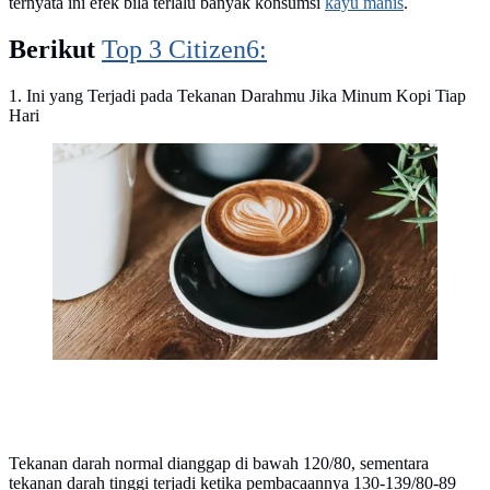
ternyata ini efek bila terlalu banyak konsumsi
kayu manis
.
Berikut
Top 3 Citizen6:
1. Ini yang Terjadi pada Tekanan Darahmu Jika Minum Kopi Tiap
Hari
ilustrasi secangkir kopi/Photo by Nathan Dumlao on
Unsplash
Tekanan darah normal dianggap di bawah 120/80, sementara
tekanan darah tinggi terjadi ketika pembacaannya 130-139/80-89