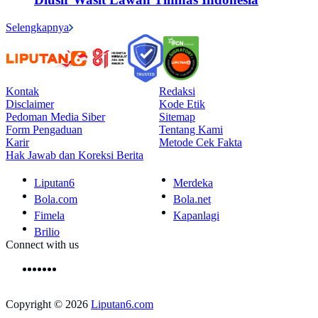
Selengkapnya
Kontak
Redaksi
Disclaimer
Kode Etik
Pedoman Media Siber
Sitemap
Form Pengaduan
Tentang Kami
Karir
Metode Cek Fakta
Hak Jawab dan Koreksi Berita
Liputan6
Merdeka
Bola.com
Bola.net
Fimela
Kapanlagi
Brilio
Connect with us
Copyright © 2026
Liputan6.com