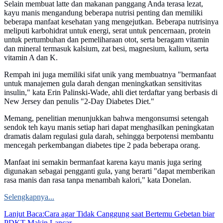
Selain membuat latte dan makanan panggang Anda terasa lezat,
kayu manis mengandung beberapa nutrisi penting dan memiliki
beberapa manfaat kesehatan yang mengejutkan. Beberapa nutrisinya
meliputi karbohidrat untuk energi, serat untuk pencernaan, protein
untuk pertumbuhan dan pemeliharaan otot, serta beragam vitamin
dan mineral termasuk kalsium, zat besi, magnesium, kalium, serta
vitamin A dan K.
Rempah ini juga memiliki sifat unik yang membuatnya "bermanfaat
untuk manajemen gula darah dengan meningkatkan sensitivitas
insulin," kata Erin Palinski-Wade, ahli diet terdaftar yang berbasis di
New Jersey dan penulis "2-Day Diabetes Diet."
Memang, penelitian menunjukkan bahwa mengonsumsi setengah
sendok teh kayu manis setiap hari dapat menghasilkan peningkatan
dramatis dalam regulasi gula darah, sehingga berpotensi membantu
mencegah perkembangan diabetes tipe 2 pada beberapa orang.
Manfaat ini semakin bermanfaat karena kayu manis juga sering
digunakan sebagai pengganti gula, yang berarti "dapat memberikan
rasa manis dan rasa tanpa menambah kalori," kata Donelan.
Selengkapnya...
Lanjut Baca:
Cara agar Tidak Canggung saat Bertemu Gebetan biar
PDKT Makin Lancar