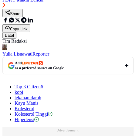
Share
Copy Link
Batal
Tim Redaksi
Yulia Lisnawati
Reporter
Add
as a preferred source on Google
Top 3 Citizen6
kopi
tekanan darah
Kayu Manis
Kolesterol
Kolesterol Tinggi
Hipertensi
Advertisement