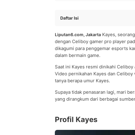
Daftar Isi
Profil Kayes
Kayes, seorang
Liputan6.com, Jakarta
Menjadi BA ESport
dengan Celiboy gamer pro player pad
Menikah dengan Gamer Profesional
dikagumi para penggemar esports kar
Karier Kayes ONIC
dalam bermain game.
Kayes Menikah dengan Siapa?
Kayes Lahir Tahun Berapa?
Saat ini Kayes resmi dinikahi Celiboy
Kayes itu Siapa?
Video pernikahan Kayes dan Celiboy 
tanya berapa umur Kayes.
Kayes Brand Ambassador Apa?
Supaya tidak penasaran lagi, mari ber
yang dirangkum dari berbagai sumber
Profil Kayes