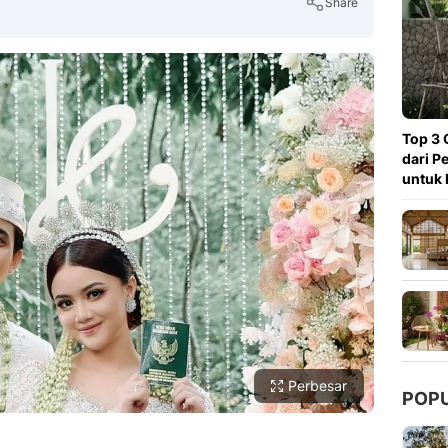
Share
Copy Link
Top 3 
dari P
untuk 
Perbesar
POP