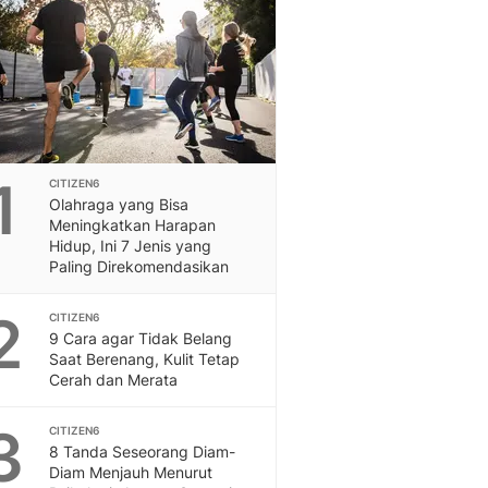
Feeds
Feeds Liputan6: Kumpul
Terbaru Harian
Otosia
Otosia
Spotlight
Berita Terkini, Kabar Te
1
CITIZEN6
Dan Dunia - Liputan6.
Olahraga yang Bisa
English
Meningkatkan Harapan
Exploring Knowledge, T
Hidup, Ini 7 Jenis yang
Paling Direkomendasikan
En.Liputan6.com
Disabilitas
2
Disabilitas Berita Terkini
CITIZEN6
9 Cara agar Tidak Belang
Harian, Berita Terbaru,
Saat Berenang, Kulit Tetap
Berita
Cerah dan Merata
Berita Hari Ini Politik,
Health
3
CITIZEN6
Kabar Berita Terbaru D
8 Tanda Seseorang Diam-
Diet, Herbal Terbaik
Diam Menjauh Menurut