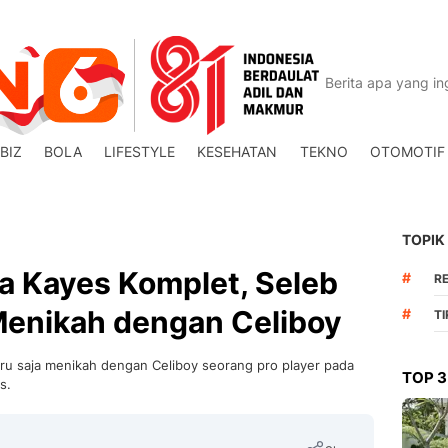
BIZ
BOLA
LIFESTYLE
KESEHATAN
TEKNO
OTOMOTIF
TOPIK
a Kayes Komplet, Seleb
#
R
Menikah dengan Celiboy
#
T
u saja menikah dengan Celiboy seorang pro player pada
TOP 3
s.