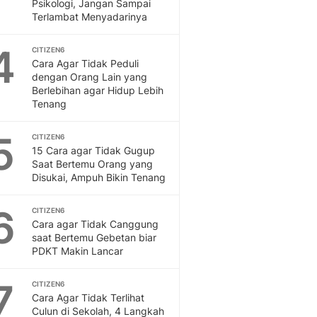
Sport
Psikologi, Jangan Sampai
Terlambat Menyadarinya
Berita Bola Terkini, Ja
Klasemen, Hasil Liga
4
CITIZEN6
Cara Agar Tidak Peduli
dengan Orang Lain yang
Berlebihan agar Hidup Lebih
Tenang
5
CITIZEN6
15 Cara agar Tidak Gugup
Saat Bertemu Orang yang
Disukai, Ampuh Bikin Tenang
6
CITIZEN6
Cara agar Tidak Canggung
saat Bertemu Gebetan biar
PDKT Makin Lancar
7
CITIZEN6
Cara Agar Tidak Terlihat
Culun di Sekolah, 4 Langkah