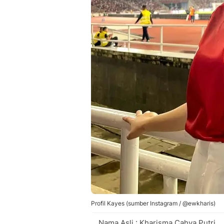
Profil Kayes (sumber Instagram / @ewkharis)
Nama Asli : Kharisma Cahya Putri