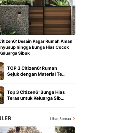
Berita Daerah Dan Peri
Terbaru
Global
Berita Internasional, Sa
Inspiratif, Unik, Dan M
Hot
Citizen6: Desain Pagar Rumah Aman
Hot Liputan6.com Menya
enyusup hingga Bunga Hias Cocok
Dan Terbaru
Keluarga Sibuk
On Off
On Off Liputan6: Sinop
TOP 3 Citizen6: Rumah
& Berita Bisnis Digital
Sejuk dengan Material Te…
Islami
Berita & Kajian Islami
Hikmah - Liputan6
Top 3 Citizen6: Bunga Hias
Citizen6
Teras untuk Keluarga Sib…
Berita Citizen6 - Medi
Liputan6.com
Opini
ULER
Lihat Semua
Opini Liputan6: Analis
Pandang Dan Perspekti