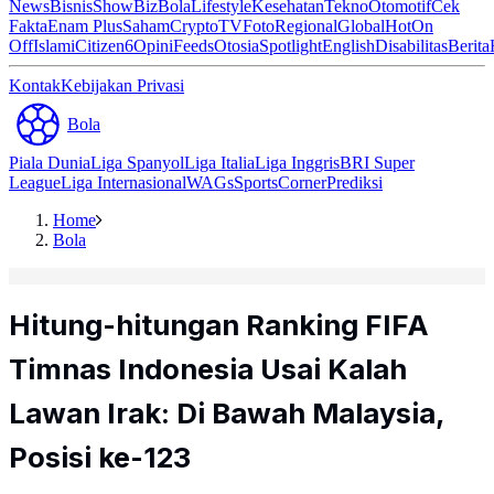
News
Bisnis
ShowBiz
Bola
Lifestyle
Kesehatan
Tekno
Otomotif
Cek
Fakta
Enam Plus
Saham
Crypto
TV
Foto
Regional
Global
Hot
On
Off
Islami
Citizen6
Opini
Feeds
Otosia
Spotlight
English
Disabilitas
Berita
Kontak
Kebijakan Privasi
Bola
Piala Dunia
Liga Spanyol
Liga Italia
Liga Inggris
BRI Super
League
Liga Internasional
WAGs
Sports
Corner
Prediksi
Home
Bola
Hitung-hitungan Ranking FIFA
Timnas Indonesia Usai Kalah
Lawan Irak: Di Bawah Malaysia,
Posisi ke-123