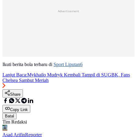
Advertisement
Ikuti berita bola terbaru di
Sport Liputan6
Lanjut Baca:
Mykhailo Mudryk Kembali Tampil di SUGBK, Fans
Chelsea Sambut Meriah
Share
Copy Link
Batal
Tim Redaksi
Asad Arifin
Reporter