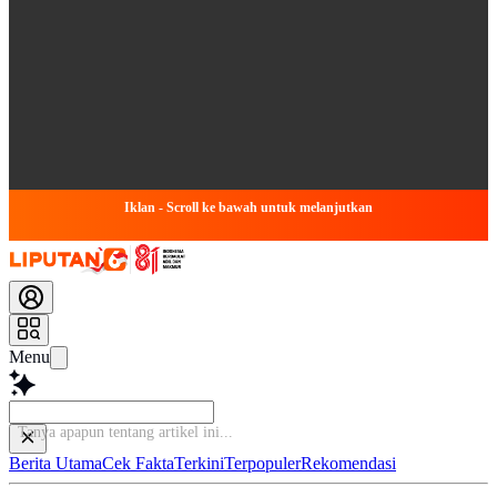
Iklan - Scroll ke bawah untuk melanjutkan
Menu
Tanya apapun t
Berita Utama
Cek Fakta
Terkini
Terpopuler
Rekomendasi