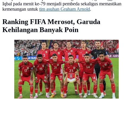
Iqbal pada menit ke-79 menjadi pembeda sekaligus memastikan
kemenangan untuk
tim asuhan Graham Arnold
.
Ranking FIFA Merosot, Garuda
Kehilangan Banyak Poin
Para pemain Timnas Indonesia berpose untuk foto
bersama sebelum pertandingan babak keempat Grup B
Kualifikasi Piala Dunia 2026 zona Asia antara Irak dan
Indonesia di Stadion Alinma Bank, King Abdullah
Sports City, Jeddah, Arab Saudi, Minggu (12-10-2025)
dini hari WIB. (Foto AP/Ali Issa)