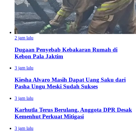
2 jam lalu
Dugaan Penyebab Kebakaran Rumah di
Kebon Pala Jaktim
3 jam lalu
Kiesha Alvaro Masih Dapat Uang Saku dari
Pasha Ungu Meski Sudah Sukses
3 jam lalu
Karhutla Terus Berulang, Anggota DPR Desak
Kemenhut Perkuat Mitigasi
3 jam lalu