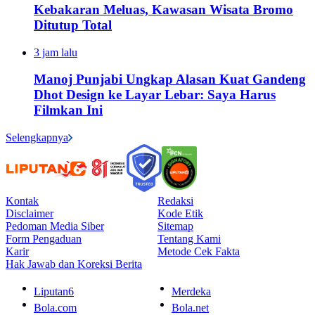
Kebakaran Meluas, Kawasan Wisata Bromo
Ditutup Total
3 jam lalu
Manoj Punjabi Ungkap Alasan Kuat Gandeng
Dhot Design ke Layar Lebar: Saya Harus
Filmkan Ini
Selengkapnya
Kontak
Redaksi
Disclaimer
Kode Etik
Pedoman Media Siber
Sitemap
Form Pengaduan
Tentang Kami
Karir
Metode Cek Fakta
Hak Jawab dan Koreksi Berita
Liputan6
Merdeka
Bola.com
Bola.net