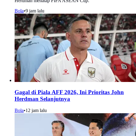
Herdman menatap FIFA ASEAN Cup.
Bola
•
9 jam lalu
Gagal di Piala AFF 2026, Ini Prioritas John
Herdman Selanjutnya
Bola
•
12 jam lalu