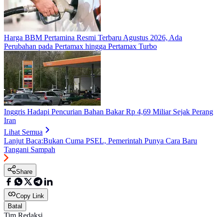
Harga BBM Pertamina Resmi Terbaru Agustus 2026, Ada
Perubahan pada Pertamax hingga Pertamax Turbo
Inggris Hadapi Pencurian Bahan Bakar Rp 4,69 Miliar Sejak Perang
Iran
Lihat Semua
Lanjut Baca:
Bukan Cuma PSEL, Pemerintah Punya Cara Baru
Tangani Sampah
Share
Copy Link
Batal
Tim Redaksi