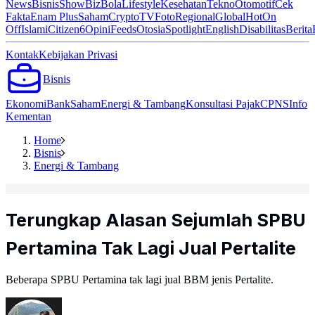
News
Bisnis
ShowBiz
Bola
Lifestyle
Kesehatan
Tekno
Otomotif
Cek
Fakta
Enam Plus
Saham
Crypto
TV
Foto
Regional
Global
Hot
On
Off
Islami
Citizen6
Opini
Feeds
Otosia
Spotlight
English
Disabilitas
Berita
Kontak
Kebijakan Privasi
Bisnis
Ekonomi
Bank
Saham
Energi & Tambang
Konsultasi Pajak
CPNS
Info
Kementan
Home
Bisnis
Energi & Tambang
Terungkap Alasan Sejumlah SPBU
Pertamina Tak Lagi Jual Pertalite
Beberapa SPBU Pertamina tak lagi jual BBM jenis Pertalite.