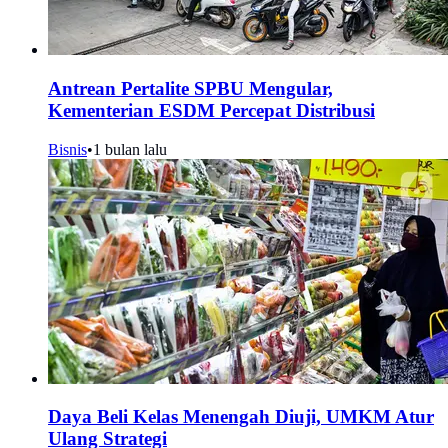
Antrean Pertalite SPBU Mengular,
Kementerian ESDM Percepat Distribusi
Bisnis
•
1 bulan lalu
Daya Beli Kelas Menengah Diuji, UMKM Atur
Ulang Strategi