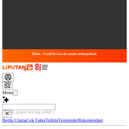
Iklan - Scroll ke bawah untuk melanjutkan
Menu
Tanya apapun tentang artikel ini...
Berita Utama
Cek Fakta
Terkini
Terpopuler
Rekomendasi