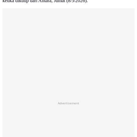
ketika dikutip dari Antara, Jumat (8/5/2026).
Advertisement