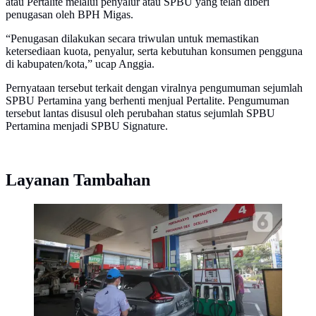
atau Pertalite melalui penyalur atau SPBU yang telah diberi
penugasan oleh BPH Migas.
“Penugasan dilakukan secara triwulan untuk memastikan
ketersediaan kuota, penyalur, serta kebutuhan konsumen pengguna
di kabupaten/kota,” ucap Anggia.
Pernyataan tersebut terkait dengan viralnya pengumuman sejumlah
SPBU Pertamina yang berhenti menjual Pertalite. Pengumuman
tersebut lantas disusul oleh perubahan status sejumlah SPBU
Pertamina menjadi SPBU Signature.
Layanan Tambahan
Petugas melakukan pengisian bahan bakar pertalite di
SPBU Pertamina Abdul Muis, Jakarta, Kamis
(30/6/2022). PT Pertamina (Persero) melalui anak
usahanya, PT Pertamina Patra Niaga, akan melakukan
uji coba pembelian bahan bakar minyak (BBM)
subsidi, Pertalite dan Solar, secara terbatas bagi
pengguna yang sudah terdaftar pada sistem
MyPertamina, mulai 1 Juli mendatang.
(Liputan6.com/Faizal Fanani)