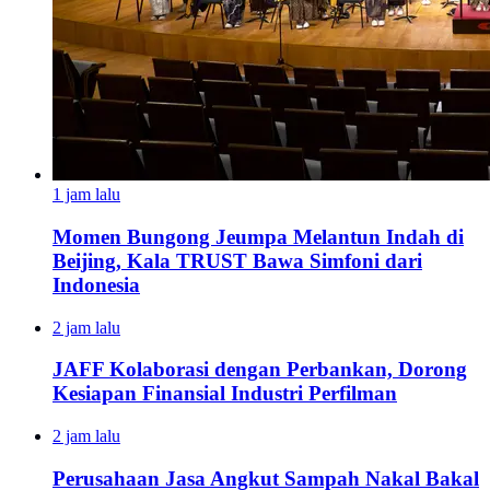
1 jam lalu
Momen Bungong Jeumpa Melantun Indah di
Beijing, Kala TRUST Bawa Simfoni dari
Indonesia
2 jam lalu
JAFF Kolaborasi dengan Perbankan, Dorong
Kesiapan Finansial Industri Perfilman
2 jam lalu
Perusahaan Jasa Angkut Sampah Nakal Bakal