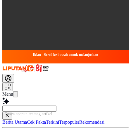
Iklan - Scroll ke bawah untuk melanjutkan
Menu
Tanya apapun tentang artikel ini...
Berita Utama
Cek Fakta
Terkini
Terpopuler
Rekomendasi