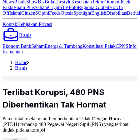
News
Bisnis
ShowBiz
Bola
Lifestyle
Kesehatan
Tekno
Otomotif
Cek
Fakta
Enam Plus
Saham
Crypto
TV
Foto
Regional
Global
Hot
On
Off
Islami
Citizen6
Opini
Feeds
Otosia
Spotlight
English
Disabilitas
Berita
Kontak
Kebijakan Privasi
Bisnis
Ekonomi
Bank
Saham
Energi & Tambang
Konsultasi Pajak
CPNS
Info
Kementan
Home
Bisnis
Terlibat Korupsi, 480 PNS
Diberhentikan Tak Hormat
Pemerintah melakukan Pemberhentian Tidak Dengan Hormat
(PTDH) terhadap 480 Pegawai Negeri Sipil (PNS) yang terlibat
tindak pidana korupsi