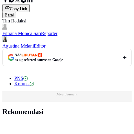
Copy Link
Batal
Tim Redaksi
Fitriana Monica Sari
Reporter
Agustina Melani
Editor
Add
as a preferred source on Google
PNS
Korupsi
Advertisement
Rekomendasi