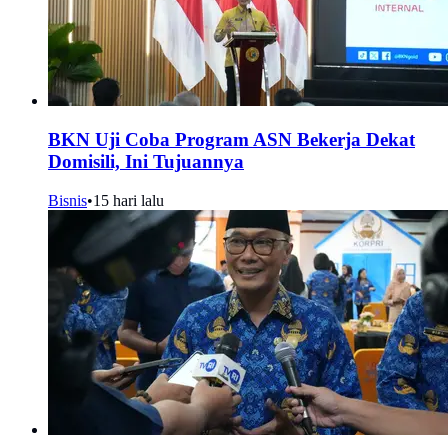
BKN Uji Coba Program ASN Bekerja Dekat
Domisili, Ini Tujuannya
Bisnis
•
15 hari lalu